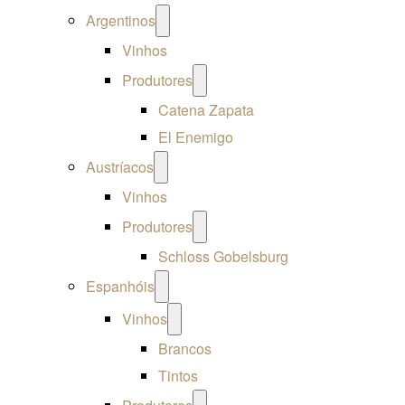
Open
Argentinos
menu
Vinhos
Open
Produtores
menu
Catena Zapata
El Enemigo
Open
Austríacos
menu
Vinhos
Open
Produtores
menu
Schloss Gobelsburg
Open
Espanhóis
menu
Open
Vinhos
menu
Brancos
Tintos
Open