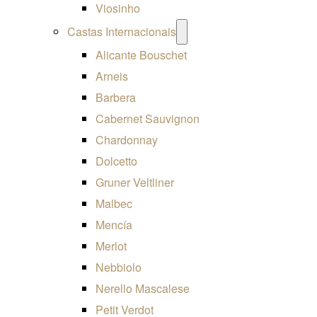
Viosinho
Open
Castas Internacionais
menu
Alicante Bouschet
Arneis
Barbera
Cabernet Sauvignon
Chardonnay
Dolcetto
Gruner Veltliner
Malbec
Mencía
Merlot
Nebbiolo
Nerello Mascalese
Petit Verdot