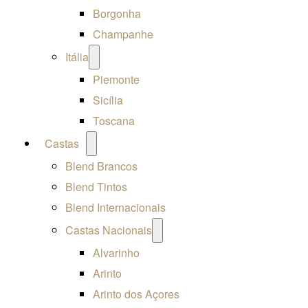
Borgonha
Champanhe
Open
Itália
menu
Piemonte
Sicília
Toscana
Open
Castas
menu
Blend Brancos
Blend Tintos
Blend Internacionais
Open
Castas Nacionais
menu
Alvarinho
Arinto
Arinto dos Açores