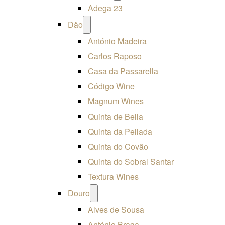
menu
Adega 23
Open
Dão
menu
António Madeira
Carlos Raposo
Casa da Passarella
Código Wine
Magnum Wines
Quinta de Bella
Quinta da Pellada
Quinta do Covão
Quinta do Sobral Santar
Textura Wines
Open
Douro
menu
Alves de Sousa
António Braga