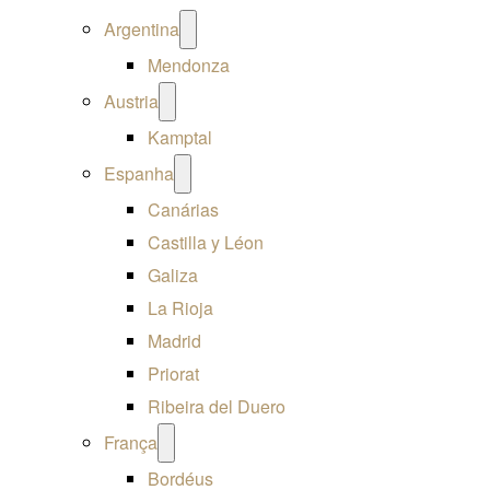
Open
Argentina
menu
Mendonza
Open
Austria
menu
Kamptal
Open
Espanha
menu
Canárias
Castilla y Léon
Galiza
La Rioja
Madrid
Priorat
Ribeira del Duero
Open
França
menu
Bordéus