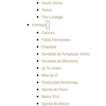
Insula Vinus
Tarelo
Tito´s Adega
Open
Alentejo
menu
Cartuxa
Fábio Fernandes
Fitapreta
Herdade do Arrepiado Velho
Herdade da Maroteira
Já Te Disse
Mira do Ó
Produções Anónimas
Quinta do Paral
Natus Vini
Quinta do Mouro