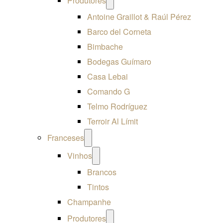
Produtores
menu
Antoine Graillot & Raúl Pérez
Barco del Corneta
Bimbache
Bodegas Guímaro
Casa Lebai
Comando G
Telmo Rodríguez
Terroir Al Límit
Open
Franceses
menu
Open
Vinhos
menu
Brancos
Tintos
Champanhe
Open
Produtores