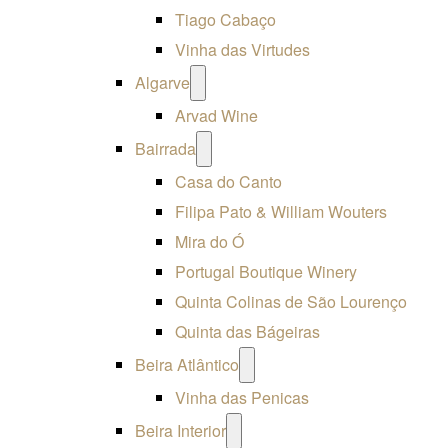
Tiago Cabaço
Vinha das Virtudes
Open
Algarve
menu
Arvad Wine
Open
Bairrada
menu
Casa do Canto
Filipa Pato & William Wouters
Mira do Ó
Portugal Boutique Winery
Quinta Colinas de São Lourenço
Quinta das Bágeiras
Open
Beira Atlântico
menu
Vinha das Penicas
Open
Beira Interior