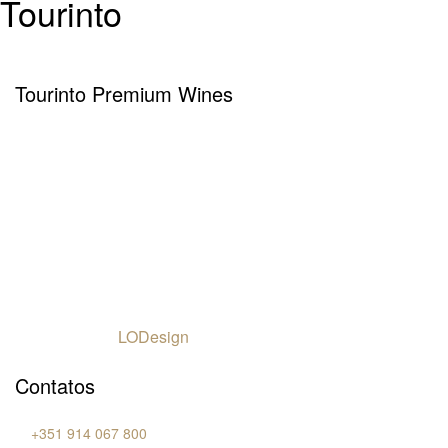
Tourinto
Tourinto Premium Wines
Fornecemos um serviço de curadoria personalizado, contacto de
proximidade, e entrega eficiente.
© 2026 TOURINTO.
Todos os direitos reservados.
Developed by
LODesign
Contatos
T.
+351 914 067 800