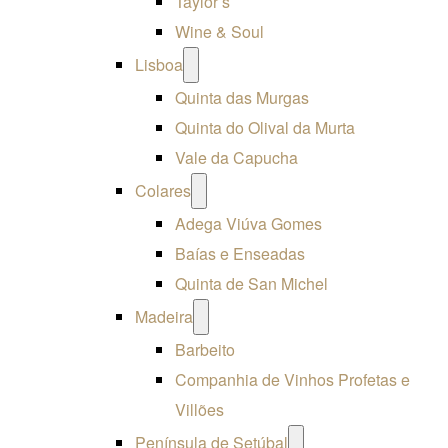
Taylor’s
Wine & Soul
Open
Lisboa
menu
Quinta das Murgas
Quinta do Olival da Murta
Vale da Capucha
Open
Colares
menu
Adega Viúva Gomes
Baías e Enseadas
Quinta de San Michel
Open
Madeira
menu
Barbeito
Companhia de Vinhos Profetas e
Villões
Open
Península de Setúbal