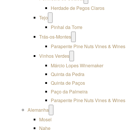
menu
Herdade de Pegos Claros
Open
Tejo
menu
Pinhal da Torre
Open
Trás-os-Montes
menu
Parapente Pine Nuts Vines & Wines
Open
Vinhos Verdes
menu
Márcio Lopes Winemaker
Quinta da Pedra
Quinta de Paços
Paço da Palmeira
Parapente Pine Nuts Vines & Wines
Open
Alemanha
menu
Mosel
Nahe