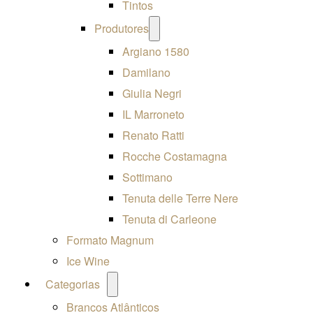
Tintos
Open
Produtores
menu
Argiano 1580
Damilano
Giulia Negri
IL Marroneto
Renato Ratti
Rocche Costamagna
Sottimano
Tenuta delle Terre Nere
Tenuta di Carleone
Formato Magnum
Ice Wine
Open
Categorias
menu
Brancos Atlânticos