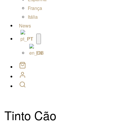
França
Itália
News
Open
PT
menu
EN
Tinto Cão