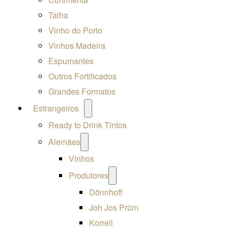
Talha
Vinho do Porto
Vinhos Madeira
Espumantes
Outros Fortificados
Grandes Formatos
Open
Estrangeiros
menu
Ready to Drink Tintos
Open
Alemães
menu
Vinhos
Open
Produtores
menu
Dönnhoff
Joh Jos Prüm
Korrell