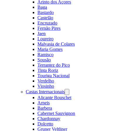
Arinto dos Açores
Baga
Bastardo
Castelão
Encruzado
Fernão Pires
Jaen
Loureiro
Malvasia de Colares
Maria Gomes
Ramisco
Sousão
Terrantez do Pico
Tinta Roriz
Touriga Nacional
Verdelho
Viosinho
Castas Internacionais
Open
menu
Alicante Bouschet
Arneis
Barbera
Cabernet Sauvignon
Chardonnay
Dolcetto
Gruner Veltliner