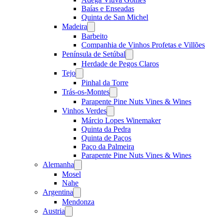
Baías e Enseadas
Quinta de San Michel
Madeira
Open
menu
Barbeito
Companhia de Vinhos Profetas e Villões
Península de Setúbal
Open
menu
Herdade de Pegos Claros
Tejo
Open
menu
Pinhal da Torre
Trás-os-Montes
Open
menu
Parapente Pine Nuts Vines & Wines
Vinhos Verdes
Open
menu
Márcio Lopes Winemaker
Quinta da Pedra
Quinta de Paços
Paço da Palmeira
Parapente Pine Nuts Vines & Wines
Alemanha
Open
menu
Mosel
Nahe
Argentina
Open
menu
Mendonza
Austria
Open