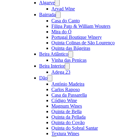
Algarve
Open
menu
Arvad Wine
Bairrada
Open
menu
Casa do Canto
Filipa Pato & William Wouters
Mira do Ó
Portugal Boutique Winery
Quinta Colinas de São Lourenço
Quinta das Bágeiras
Beira Atlântico
Open
menu
Vinha das Penicas
Beira Interior
Open
menu
Adega 23
Dão
Open
menu
António Madeira
Carlos Raposo
Casa da Passarella
Código Wine
Magnum Wines
Quinta de Bella
Quinta da Pellada
Quinta do Covão
Quinta do Sobral Santar
Textura Wines