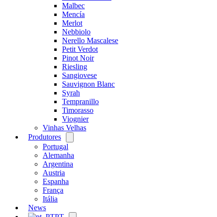
Malbec
Mencía
Merlot
Nebbiolo
Nerello Mascalese
Petit Verdot
Pinot Noir
Riesling
Sangiovese
Sauvignon Blanc
Syrah
Tempranillo
Timorasso
Viognier
Vinhas Velhas
Produtores
Open
menu
Portugal
Alemanha
Argentina
Austria
Espanha
França
Itália
News
PT
Open