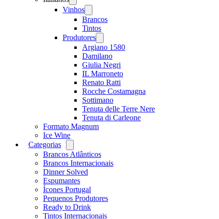
menu
Vinhos
Open
menu
Brancos
Tintos
Produtores
Open
menu
Argiano 1580
Damilano
Giulia Negri
IL Marroneto
Renato Ratti
Rocche Costamagna
Sottimano
Tenuta delle Terre Nere
Tenuta di Carleone
Formato Magnum
Ice Wine
Categorias
Open
menu
Brancos Atlânticos
Brancos Internacionais
Dinner Solved
Espumantes
Ícones Portugal
Pequenos Produtores
Ready to Drink
Tintos Internacionais