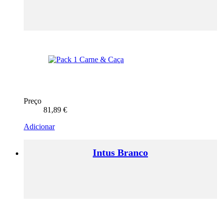
Preço
81,89
€
Adicionar
Intus Branco