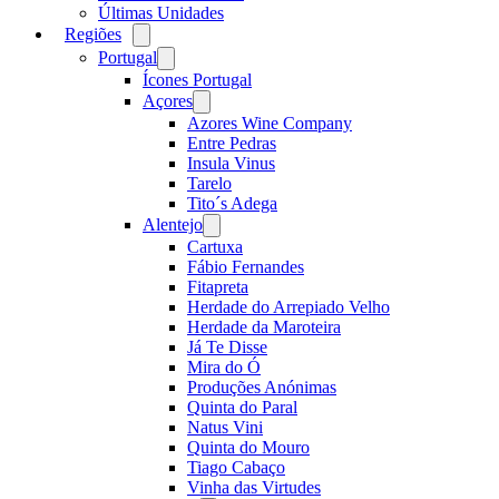
Últimas Unidades
Regiões
Open
menu
Portugal
Open
menu
Ícones Portugal
Açores
Open
menu
Azores Wine Company
Entre Pedras
Insula Vinus
Tarelo
Tito´s Adega
Alentejo
Open
menu
Cartuxa
Fábio Fernandes
Fitapreta
Herdade do Arrepiado Velho
Herdade da Maroteira
Já Te Disse
Mira do Ó
Produções Anónimas
Quinta do Paral
Natus Vini
Quinta do Mouro
Tiago Cabaço
Vinha das Virtudes