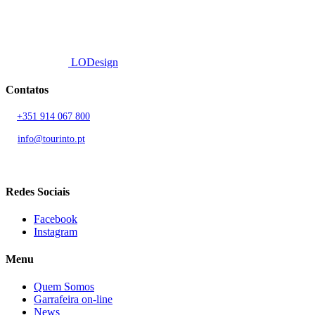
© 2026 TOURINTO.
Todos os direitos reservados.
Developed by
LODesign
Contatos
T.
+351 914 067 800
Chamada para rede móvel nacional
E.
info@tourinto.pt
LISBOA, PORTUGAL
Redes Sociais
Facebook
Instagram
Menu
Quem Somos
Garrafeira on-line
News