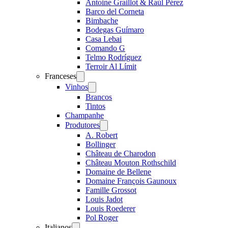
Antoine Graillot & Raúl Pérez
Barco del Corneta
Bimbache
Bodegas Guímaro
Casa Lebai
Comando G
Telmo Rodríguez
Terroir Al Límit
Franceses
Open
menu
Vinhos
Open
menu
Brancos
Tintos
Champanhe
Produtores
Open
menu
A. Robert
Bollinger
Château de Charodon
Château Mouton Rothschild
Domaine de Bellene
Domaine François Gaunoux
Famille Grossot
Louis Jadot
Louis Roederer
Pol Roger
Italianos
Open