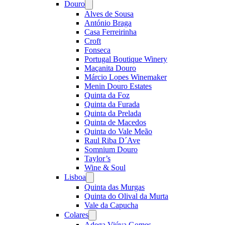
Douro
Open
menu
Alves de Sousa
António Braga
Casa Ferreirinha
Croft
Fonseca
Portugal Boutique Winery
Maçanita Douro
Márcio Lopes Winemaker
Menin Douro Estates
Quinta da Foz
Quinta da Furada
Quinta da Prelada
Quinta de Macedos
Quinta do Vale Meão
Raul Riba D´Ave
Somnium Douro
Taylor’s
Wine & Soul
Lisboa
Open
menu
Quinta das Murgas
Quinta do Olival da Murta
Vale da Capucha
Colares
Open
menu
Adega Viúva Gomes