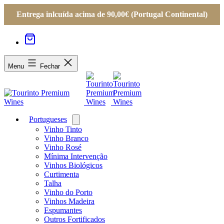
Entrega inlcuída acima de 90,00€ (Portugal Continental)
Menu
Fechar
Portugueses
Open
menu
Vinho Tinto
Vinho Branco
Vinho Rosé
Mínima Intervenção
Vinhos Biológicos
Curtimenta
Talha
Vinho do Porto
Vinhos Madeira
Espumantes
Outros Fortificados