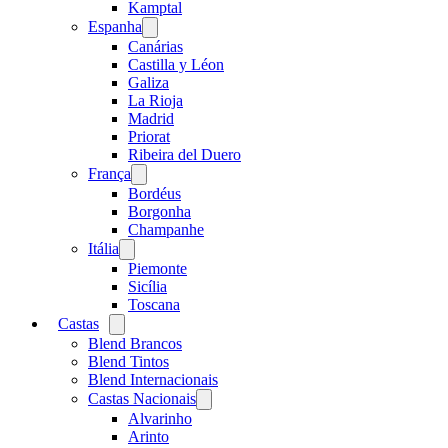
menu
Kamptal
Espanha
Open
menu
Canárias
Castilla y Léon
Galiza
La Rioja
Madrid
Priorat
Ribeira del Duero
França
Open
menu
Bordéus
Borgonha
Champanhe
Itália
Open
menu
Piemonte
Sicília
Toscana
Castas
Open
menu
Blend Brancos
Blend Tintos
Blend Internacionais
Castas Nacionais
Open
menu
Alvarinho
Arinto