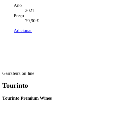
Ano
2021
Preço
79,90
€
Adicionar
Garrafeira on-line
Tourinto
Tourinto Premium Wines
Fornecemos um serviço de curadoria personalizado, contacto de
proximidade, e entrega eficiente.