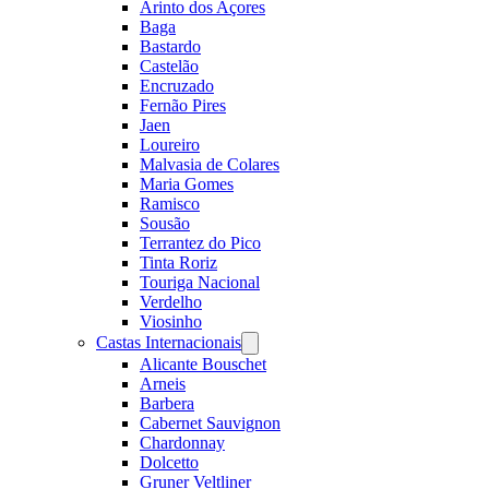
Arinto dos Açores
Baga
Bastardo
Castelão
Encruzado
Fernão Pires
Jaen
Loureiro
Malvasia de Colares
Maria Gomes
Ramisco
Sousão
Terrantez do Pico
Tinta Roriz
Touriga Nacional
Verdelho
Viosinho
Castas Internacionais
Open
menu
Alicante Bouschet
Arneis
Barbera
Cabernet Sauvignon
Chardonnay
Dolcetto
Gruner Veltliner