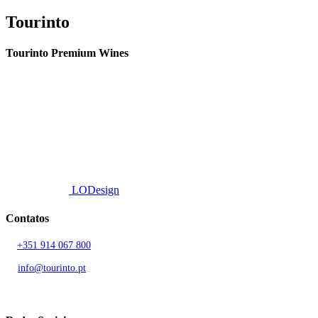
Tourinto
Tourinto Premium Wines
Fornecemos um serviço de curadoria personalizado, contacto de
proximidade, e entrega eficiente.
© 2026 TOURINTO.
Todos os direitos reservados.
Developed by
LODesign
Contatos
T.
+351 914 067 800
Chamada para rede móvel nacional
E.
info@tourinto.pt
LISBOA, PORTUGAL