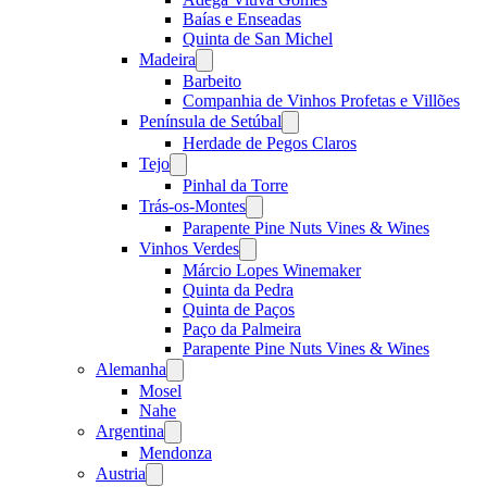
Baías e Enseadas
Quinta de San Michel
Madeira
Open
menu
Barbeito
Companhia de Vinhos Profetas e Villões
Península de Setúbal
Open
menu
Herdade de Pegos Claros
Tejo
Open
menu
Pinhal da Torre
Trás-os-Montes
Open
menu
Parapente Pine Nuts Vines & Wines
Vinhos Verdes
Open
menu
Márcio Lopes Winemaker
Quinta da Pedra
Quinta de Paços
Paço da Palmeira
Parapente Pine Nuts Vines & Wines
Alemanha
Open
menu
Mosel
Nahe
Argentina
Open
menu
Mendonza
Austria
Open