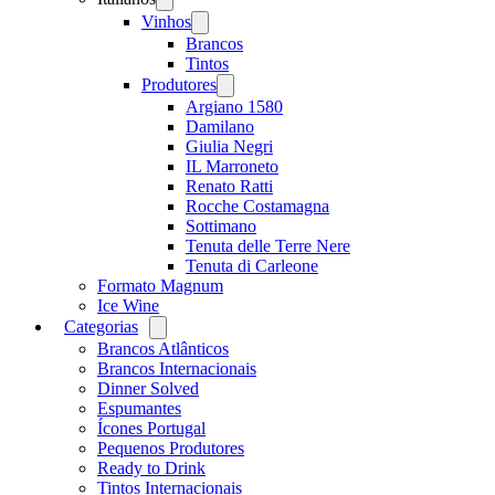
menu
Vinhos
Open
menu
Brancos
Tintos
Produtores
Open
menu
Argiano 1580
Damilano
Giulia Negri
IL Marroneto
Renato Ratti
Rocche Costamagna
Sottimano
Tenuta delle Terre Nere
Tenuta di Carleone
Formato Magnum
Ice Wine
Categorias
Open
menu
Brancos Atlânticos
Brancos Internacionais
Dinner Solved
Espumantes
Ícones Portugal
Pequenos Produtores
Ready to Drink
Tintos Internacionais