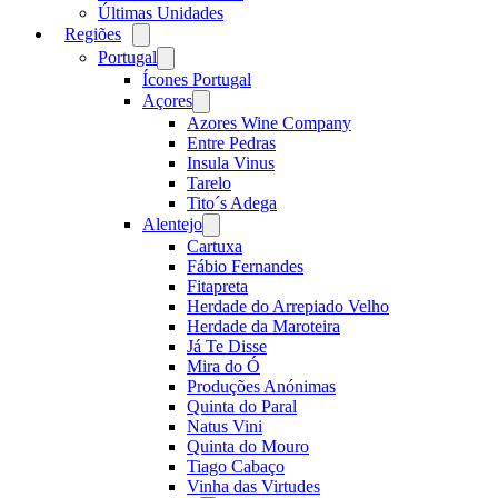
Últimas Unidades
Regiões
Open
menu
Portugal
Open
menu
Ícones Portugal
Açores
Open
menu
Azores Wine Company
Entre Pedras
Insula Vinus
Tarelo
Tito´s Adega
Alentejo
Open
menu
Cartuxa
Fábio Fernandes
Fitapreta
Herdade do Arrepiado Velho
Herdade da Maroteira
Já Te Disse
Mira do Ó
Produções Anónimas
Quinta do Paral
Natus Vini
Quinta do Mouro
Tiago Cabaço
Vinha das Virtudes