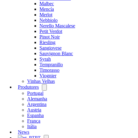
Malbec
Mencía
Merlot
Nebbiolo
Nerello Mascalese
Petit Verdot
Pinot Noir
Riesling
Sangiovese
Sauvignon Blanc
Syrah
Tempranillo
Timorasso
Viognier
Vinhas Velhas
Produtores
Open
menu
Portugal
Alemanha
Argentina
Austria
Espanha
França
Itália
News
PT
Open