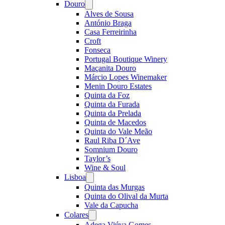
Douro
Open
menu
Alves de Sousa
António Braga
Casa Ferreirinha
Croft
Fonseca
Portugal Boutique Winery
Maçanita Douro
Márcio Lopes Winemaker
Menin Douro Estates
Quinta da Foz
Quinta da Furada
Quinta da Prelada
Quinta de Macedos
Quinta do Vale Meão
Raul Riba D´Ave
Somnium Douro
Taylor’s
Wine & Soul
Lisboa
Open
menu
Quinta das Murgas
Quinta do Olival da Murta
Vale da Capucha
Colares
Open
menu
Adega Viúva Gomes