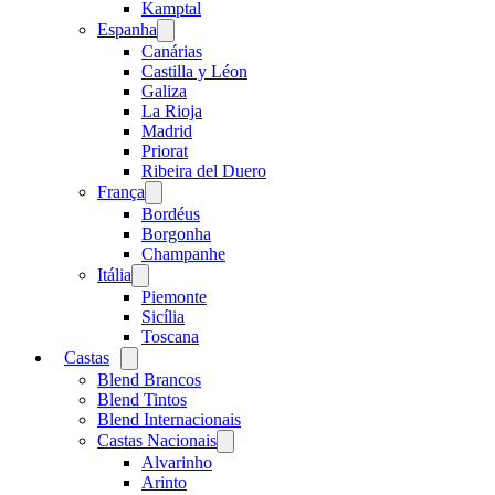
menu
Kamptal
Espanha
Open
menu
Canárias
Castilla y Léon
Galiza
La Rioja
Madrid
Priorat
Ribeira del Duero
França
Open
menu
Bordéus
Borgonha
Champanhe
Itália
Open
menu
Piemonte
Sicília
Toscana
Castas
Open
menu
Blend Brancos
Blend Tintos
Blend Internacionais
Castas Nacionais
Open
menu
Alvarinho
Arinto