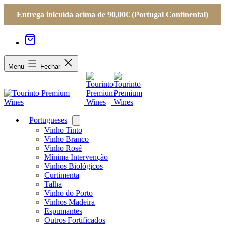
Entrega inlcuída acima de 90,00€ (Portugal Continental)
Menu
Fechar
Portugueses
Open
menu
Vinho Tinto
Vinho Branco
Vinho Rosé
Mínima Intervenção
Vinhos Biológicos
Curtimenta
Talha
Vinho do Porto
Vinhos Madeira
Espumantes
Outros Fortificados