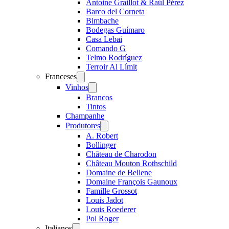
Antoine Graillot & Raúl Pérez
Barco del Corneta
Bimbache
Bodegas Guímaro
Casa Lebai
Comando G
Telmo Rodríguez
Terroir Al Límit
Franceses
Open
menu
Vinhos
Open
menu
Brancos
Tintos
Champanhe
Produtores
Open
menu
A. Robert
Bollinger
Château de Charodon
Château Mouton Rothschild
Domaine de Bellene
Domaine François Gaunoux
Famille Grossot
Louis Jadot
Louis Roederer
Pol Roger
Italianos
Open