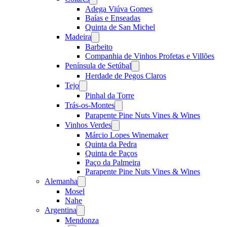
menu
Adega Viúva Gomes
Baías e Enseadas
Quinta de San Michel
Madeira
Open
menu
Barbeito
Companhia de Vinhos Profetas e Villões
Península de Setúbal
Open
menu
Herdade de Pegos Claros
Tejo
Open
menu
Pinhal da Torre
Trás-os-Montes
Open
menu
Parapente Pine Nuts Vines & Wines
Vinhos Verdes
Open
menu
Márcio Lopes Winemaker
Quinta da Pedra
Quinta de Paços
Paço da Palmeira
Parapente Pine Nuts Vines & Wines
Alemanha
Open
menu
Mosel
Nahe
Argentina
Open
menu
Mendonza