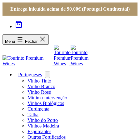
Entrega inlcuída acima de 90,00€ (Portugal Continental)
Menu
Fechar
Portugueses
Open
menu
Vinho Tinto
Vinho Branco
Vinho Rosé
Mínima Intervenção
Vinhos Biológicos
Curtimenta
Talha
Vinho do Porto
Vinhos Madeira
Espumantes
Outros Fortificados