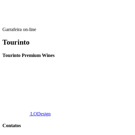
Garrafeira on-line
Tourinto
Tourinto Premium Wines
Fornecemos um serviço de curadoria personalizado, contacto de
proximidade, e entrega eficiente.
© 2026 TOURINTO.
Todos os direitos reservados.
Developed by
LODesign
Contatos