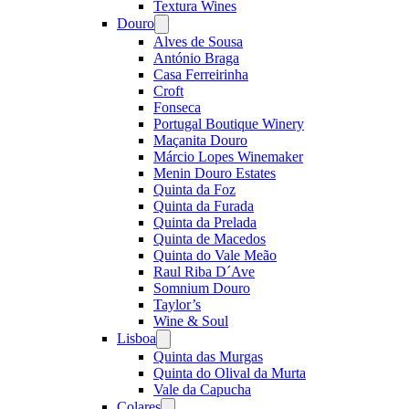
Textura Wines
Douro
Open
menu
Alves de Sousa
António Braga
Casa Ferreirinha
Croft
Fonseca
Portugal Boutique Winery
Maçanita Douro
Márcio Lopes Winemaker
Menin Douro Estates
Quinta da Foz
Quinta da Furada
Quinta da Prelada
Quinta de Macedos
Quinta do Vale Meão
Raul Riba D´Ave
Somnium Douro
Taylor’s
Wine & Soul
Lisboa
Open
menu
Quinta das Murgas
Quinta do Olival da Murta
Vale da Capucha
Colares
Open