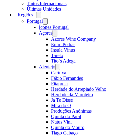
Tintos Internacionais
Últimas Unidades
Regiões
Open
menu
Portugal
Open
menu
Ícones Portugal
Açores
Open
menu
Azores Wine Company
Entre Pedras
Insula Vinus
Tarelo
Tito´s Adega
Alentejo
Open
menu
Cartuxa
Fábio Fernandes
Fitapreta
Herdade do Arrepiado Velho
Herdade da Maroteira
Já Te Disse
Mira do Ó
Produções Anónimas
Quinta do Paral
Natus Vini
Quinta do Mouro
Tiago Cabaço