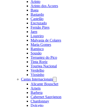
Arinto
Arinto dos Açores
Baga
Bastardo
Castelão
Encruzado
Fernão Pires
Jaen
Loureiro
Malvasia de Colares
Maria Gomes
Ramisco
Sousão
Terrantez do Pico
Tinta Roriz
Touriga Nacional
Verdelho
Viosinho
Castas Internacionais
Open
menu
Alicante Bouschet
Arneis
Barbera
Cabernet Sauvignon
Chardonnay
Dolcetto