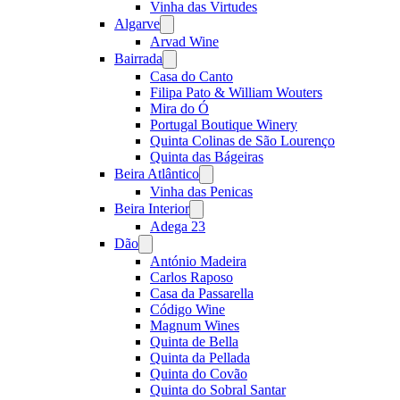
Vinha das Virtudes
Algarve
Open
menu
Arvad Wine
Bairrada
Open
menu
Casa do Canto
Filipa Pato & William Wouters
Mira do Ó
Portugal Boutique Winery
Quinta Colinas de São Lourenço
Quinta das Bágeiras
Beira Atlântico
Open
menu
Vinha das Penicas
Beira Interior
Open
menu
Adega 23
Dão
Open
menu
António Madeira
Carlos Raposo
Casa da Passarella
Código Wine
Magnum Wines
Quinta de Bella
Quinta da Pellada
Quinta do Covão
Quinta do Sobral Santar