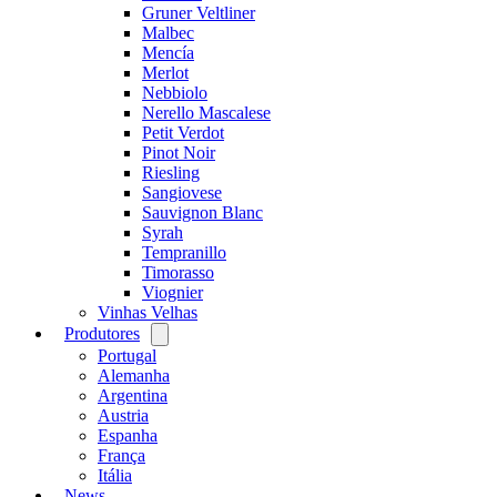
Gruner Veltliner
Malbec
Mencía
Merlot
Nebbiolo
Nerello Mascalese
Petit Verdot
Pinot Noir
Riesling
Sangiovese
Sauvignon Blanc
Syrah
Tempranillo
Timorasso
Viognier
Vinhas Velhas
Produtores
Open
menu
Portugal
Alemanha
Argentina
Austria
Espanha
França
Itália
News