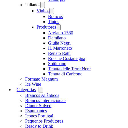
Italianos
Open
menu
Vinhos
Open
menu
Brancos
Tintos
Produtores
Open
menu
Argiano 1580
Damilano
Giulia Negri
IL Marroneto
Renato Ratti
Rocche Costamagna
Sottimano
Tenuta delle Terre Nere
Tenuta di Carleone
Formato Magnum
Ice Wine
Categorias
Open
menu
Brancos Atlânticos
Brancos Internacionais
Dinner Solved
Espumantes
Ícones Portugal
Pequenos Produtores
Ready to Drink