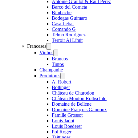
Antoine Graillot & Raúl Pérez
Barco del Corneta
Bimbache
Bodegas Guímaro
Casa Lebai
Comando G
Telmo Rodríguez
Terroir Al Límit
Franceses
Open
menu
Vinhos
Open
menu
Brancos
Tintos
Champanhe
Produtores
Open
menu
A. Robert
Bollinger
Château de Charodon
Château Mouton Rothschild
Domaine de Bellene
Domaine François Gaunoux
Famille Grossot
Louis Jadot
Louis Roederer
Pol Roger
Taittinger