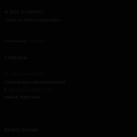
© 2026 TOURINTO.
Todos os direitos reservados.
Developed by
LODESIGN
Contatos
T.
+351 914 067 800
Chamada para rede móvel nacional
E.
INFO@TOURINTO.PT
LISBOA, PORTUGAL
Redes Sociais