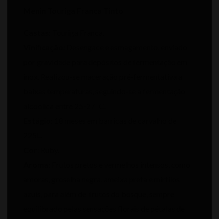
Menin Touriga Franca Tinto
Castas:
Touriga Franca.
Vinificação:
Desengace e esmagamento, enviado
por gravidade para depósitos de fermentação em
inox. Realizou-se maceração pré-fermentativa a
baixas temperaturas, seguindo-se a fermentação
alcoólica entre 25-27 C.
Estágio:
18 meses em barricas de carvalho de
225L.
Cor:
Ruby.
Aroma
:
Frutos pretos e vermelhos intensos, como
amoras, groselha negra, ameixa preta e mirtilos
azuis, para além de frutos do bosque, sempre
equilibrado pelas sensações florais de pétalas de