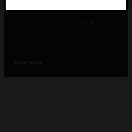
Enologia:
João Rosa Alves / Tiago Alves de Sousa
Categoria:
Vinhos Portugueses –
Douro
Prémios e Notas:
Grandes Escolhas
– 17,5/20 (2020)
Menin Douro