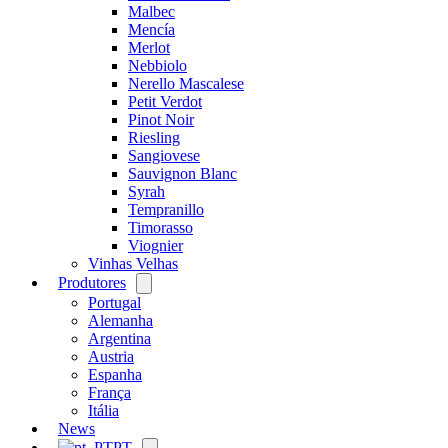
Malbec
Mencía
Merlot
Nebbiolo
Nerello Mascalese
Petit Verdot
Pinot Noir
Riesling
Sangiovese
Sauvignon Blanc
Syrah
Tempranillo
Timorasso
Viognier
Vinhas Velhas
Produtores
Open
menu
Portugal
Alemanha
Argentina
Austria
Espanha
França
Itália
News
PT
Open