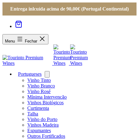
Entrega inlcuída acima de 90,00€ (Portugal Continental)
Menu
Fechar
Portugueses
Open
menu
Vinho Tinto
Vinho Branco
Vinho Rosé
Mínima Intervenção
Vinhos Biológicos
Curtimenta
Talha
Vinho do Porto
Vinhos Madeira
Espumantes
Outros Fortificados