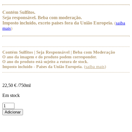
Contém Sulfitos.
Seja responsável. Beba com moderação.
Imposto incluído, exceto países fora da União Europeia.
(
saiba
mais
)
Contém Sulfitos | Seja Responsável | Beba com Moderação
O ano da imagem e do produto podem corresponder.
O ano do produto está sujeito a rutura de stock.
(
saiba mais
)
Imposto incluído - Países da União Europeia.
22,50
€
/750ml
Em stock
Quantidade
de
Adicionar
Maquete
Barro
Tinto