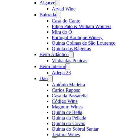
Algarve
Open
menu
Arvad Wine
Bairrada
Open
menu
Casa do Canto
Filipa Pato & William Wouters
Mira do Ó
Portugal Boutique Winery
Quinta Colinas de São Lourenço
Quinta das Bágeiras
Beira Atlântico
Open
menu
Vinha das Penicas
Beira Interior
Open
menu
Adega 23
Dão
Open
menu
António Madeira
Carlos Raposo
Casa da Passarella
Código Wine
Magnum Wines
Quinta de Bella
Quinta da Pellada
Quinta do Covão
Quinta do Sobral Santar
Textura Wines