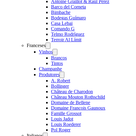
Antoine Graillot & Raúl Pérez
Barco del Corneta
Bimbache
Bodegas Guímaro
Casa Lebai
Comando G
Telmo Rodríguez
Terroir Al Límit
Franceses
Open
menu
Vinhos
Open
menu
Brancos
Tintos
Champanhe
Produtores
Open
menu
A. Robert
Bollinger
Château de Charodon
Château Mouton Rothschild
Domaine de Bellene
Domaine François Gaunoux
Famille Grossot
Louis Jadot
Louis Roederer
Pol Roger
Italianos
Open