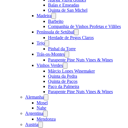
Baías e Enseadas
Quinta de San Michel
Madeira
Open
menu
Barbeito
Companhia de Vinhos Profetas e Villões
Península de Setúbal
Open
menu
Herdade de Pegos Claros
Tejo
Open
menu
Pinhal da Torre
Trás-os-Montes
Open
menu
Parapente Pine Nuts Vines & Wines
Vinhos Verdes
Open
menu
Márcio Lopes Winemaker
Quinta da Pedra
Quinta de Paços
Paço da Palmeira
Parapente Pine Nuts Vines & Wines
Alemanha
Open
menu
Mosel
Nahe
Argentina
Open
menu
Mendonza
Austria
Open