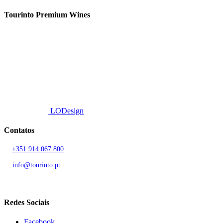
Tourinto Premium Wines
Fornecemos um serviço de curadoria personalizado, contacto de
proximidade, e entrega eficiente.
© 2026 TOURINTO.
Todos os direitos reservados.
Developed by
LODesign
Contatos
T.
+351 914 067 800
Chamada para rede móvel nacional
E.
info@tourinto.pt
LISBOA, PORTUGAL
Redes Sociais
Facebook