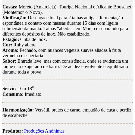
Castas:
Moreto (Amareleja), Touriga Nacional e Alicante Bouschet
(Montemor-o-Novo).
Vinificação:
Desengace total para 2 talhas antigas, fermentação
espontânea e contato com massas durante 15 dias com ligeira
submersão da manta. Talhas “abertas” em Março e separando para
diferentes depósitos de inox. Não estabilizado.
Estágio:
Cuba de inox.
Cor:
Ruby aberta.
Aroma:
Fechado, com nuances vegetais suaves aliadas à fruta
vermelha e especiaria.
Sabor:
Entrada leve mas com consistência, onde se evidencia um
toque não exagerado de barro. De acidez envolvente e equilibrado
durante toda a prova.
Servir:
16 a 18⁰
Consumo:
Imediato.
Harmonização:
Versátil, pratos de carne, empadão de caça e perdiz
de escabeche.
Produtor:
Produções Anónimas