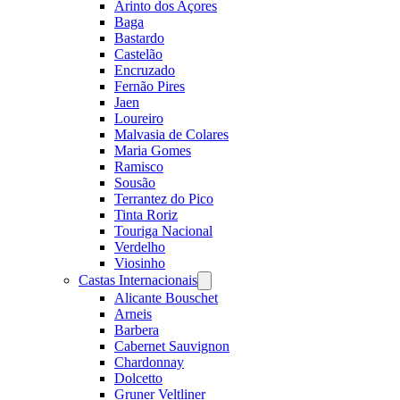
Arinto dos Açores
Baga
Bastardo
Castelão
Encruzado
Fernão Pires
Jaen
Loureiro
Malvasia de Colares
Maria Gomes
Ramisco
Sousão
Terrantez do Pico
Tinta Roriz
Touriga Nacional
Verdelho
Viosinho
Castas Internacionais
Open
menu
Alicante Bouschet
Arneis
Barbera
Cabernet Sauvignon
Chardonnay
Dolcetto
Gruner Veltliner