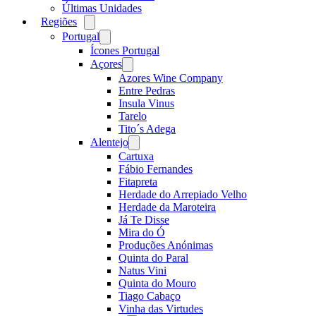
Últimas Unidades
Regiões
Open
menu
Portugal
Open
menu
Ícones Portugal
Açores
Open
menu
Azores Wine Company
Entre Pedras
Insula Vinus
Tarelo
Tito´s Adega
Alentejo
Open
menu
Cartuxa
Fábio Fernandes
Fitapreta
Herdade do Arrepiado Velho
Herdade da Maroteira
Já Te Disse
Mira do Ó
Produções Anónimas
Quinta do Paral
Natus Vini
Quinta do Mouro
Tiago Cabaço
Vinha das Virtudes