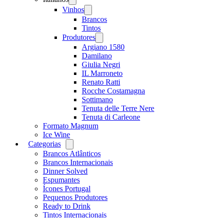
menu
Vinhos
Open
menu
Brancos
Tintos
Produtores
Open
menu
Argiano 1580
Damilano
Giulia Negri
IL Marroneto
Renato Ratti
Rocche Costamagna
Sottimano
Tenuta delle Terre Nere
Tenuta di Carleone
Formato Magnum
Ice Wine
Categorias
Open
menu
Brancos Atlânticos
Brancos Internacionais
Dinner Solved
Espumantes
Ícones Portugal
Pequenos Produtores
Ready to Drink
Tintos Internacionais