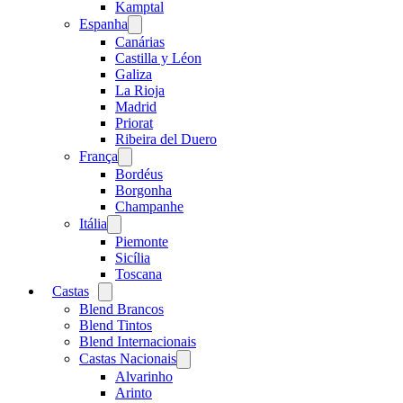
menu
Kamptal
Espanha
Open
menu
Canárias
Castilla y Léon
Galiza
La Rioja
Madrid
Priorat
Ribeira del Duero
França
Open
menu
Bordéus
Borgonha
Champanhe
Itália
Open
menu
Piemonte
Sicília
Toscana
Castas
Open
menu
Blend Brancos
Blend Tintos
Blend Internacionais
Castas Nacionais
Open
menu
Alvarinho
Arinto