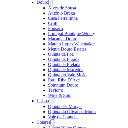
Douro
Open
menu
Alves de Sousa
António Braga
Casa Ferreirinha
Croft
Fonseca
Portugal Boutique Winery
Maçanita Douro
Márcio Lopes Winemaker
Menin Douro Estates
Quinta da Foz
Quinta da Furada
Quinta da Prelada
Quinta de Macedos
Quinta do Vale Meão
Raul Riba D´Ave
Somnium Douro
Taylor’s
Wine & Soul
Lisboa
Open
menu
Quinta das Murgas
Quinta do Olival da Murta
Vale da Capucha
Colares
Open
menu
Adega Viúva Gomes