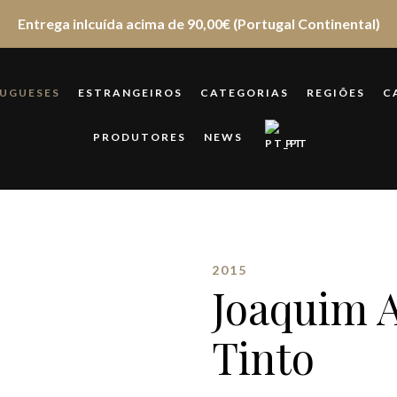
Entrega inlcuída acima de 90,00€ (Portugal Continental)
UGUESES
ESTRANGEIROS
CATEGORIAS
REGIÕES
C
PRODUTORES
NEWS
PT
2015
Joaquim 
Tinto