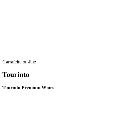
Garrafeira on-line
Tourinto
Tourinto Premium Wines
Fornecemos um serviço de curadoria personalizado, contacto de
proximidade, e entrega eficiente.
© 2026 TOURINTO.
Todos os direitos reservados.