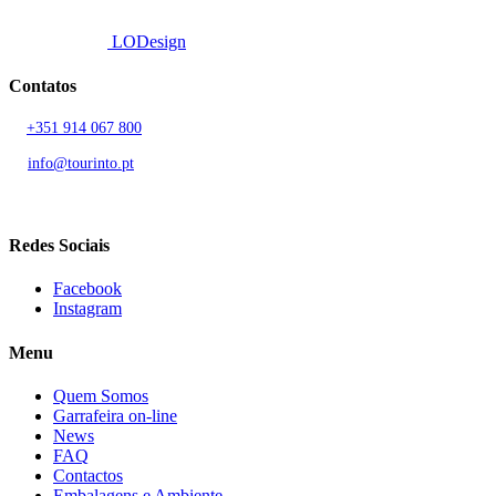
Developed by
LODesign
Contatos
T.
+351 914 067 800
Chamada para rede móvel nacional
E.
info@tourinto.pt
LISBOA, PORTUGAL
Redes Sociais
Facebook
Instagram
Menu
Quem Somos
Garrafeira on-line
News
FAQ
Contactos
Embalagens e Ambiente