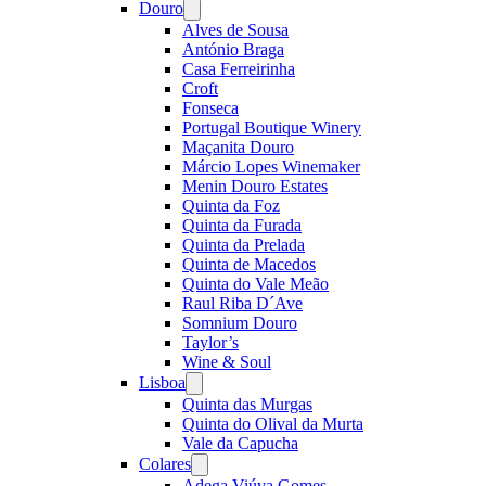
Douro
Open
menu
Alves de Sousa
António Braga
Casa Ferreirinha
Croft
Fonseca
Portugal Boutique Winery
Maçanita Douro
Márcio Lopes Winemaker
Menin Douro Estates
Quinta da Foz
Quinta da Furada
Quinta da Prelada
Quinta de Macedos
Quinta do Vale Meão
Raul Riba D´Ave
Somnium Douro
Taylor’s
Wine & Soul
Lisboa
Open
menu
Quinta das Murgas
Quinta do Olival da Murta
Vale da Capucha
Colares
Open
menu
Adega Viúva Gomes