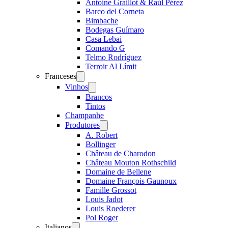
Antoine Graillot & Raúl Pérez
Barco del Corneta
Bimbache
Bodegas Guímaro
Casa Lebai
Comando G
Telmo Rodríguez
Terroir Al Límit
Franceses
Open
menu
Vinhos
Open
menu
Brancos
Tintos
Champanhe
Produtores
Open
menu
A. Robert
Bollinger
Château de Charodon
Château Mouton Rothschild
Domaine de Bellene
Domaine François Gaunoux
Famille Grossot
Louis Jadot
Louis Roederer
Pol Roger
Italianos
Open