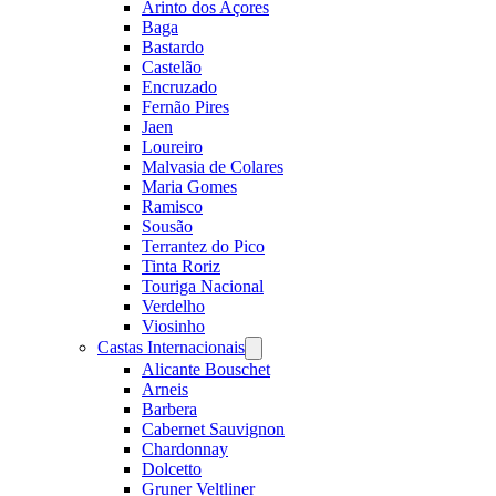
Arinto dos Açores
Baga
Bastardo
Castelão
Encruzado
Fernão Pires
Jaen
Loureiro
Malvasia de Colares
Maria Gomes
Ramisco
Sousão
Terrantez do Pico
Tinta Roriz
Touriga Nacional
Verdelho
Viosinho
Castas Internacionais
Open
menu
Alicante Bouschet
Arneis
Barbera
Cabernet Sauvignon
Chardonnay
Dolcetto
Gruner Veltliner