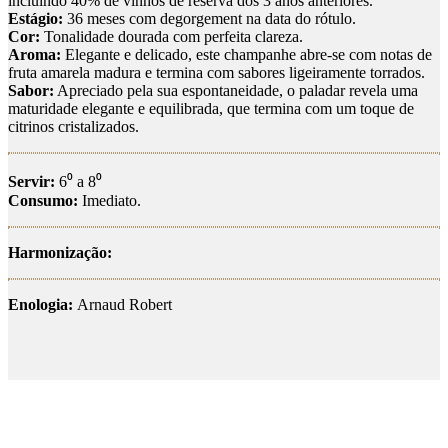
incluindo 40% de vinhos de reserva dos 3 anos anteriores.
Estágio:
36 meses com degorgement na data do rótulo.
Cor:
Tonalidade dourada com perfeita clareza.
Aroma:
Elegante e delicado, este champanhe abre-se com notas de
fruta amarela madura e termina com sabores ligeiramente torrados.
Sabor:
Apreciado pela sua espontaneidade, o paladar revela uma
maturidade elegante e equilibrada, que termina com um toque de
citrinos cristalizados.
Servir:
6⁰ a 8⁰
Consumo:
Imediato.
Harmonização:
Enologia:
Arnaud Robert