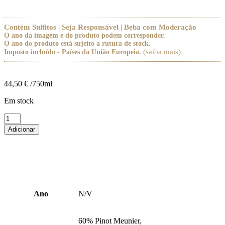
Contém Sulfitos | Seja Responsável | Beba com Moderação
O ano da imagem e do produto podem corresponder.
O ano do produto está sujeito a rutura de stock.
(
saiba mais
)
Imposto incluído - Países da União Europeia.
44,50
€
/750ml
Em stock
Quantidade
de
Adicionar
A.
Robert
Alliances
16
Brut
Ano
N/V
60% Pinot Meunier,