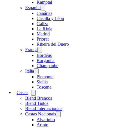
menu
Kamptal
Espanha
Open
menu
Canárias
Castilla y Léon
Galiza
La Rioja
Madrid
Priorat
Ribeira del Duero
França
Open
menu
Bordéus
Borgonha
Champanhe
Itália
Open
menu
Piemonte
Sicília
Toscana
Castas
Open
menu
Blend Brancos
Blend Tintos
Blend Internacionais
Castas Nacionais
Open
menu
Alvarinho
Arinto