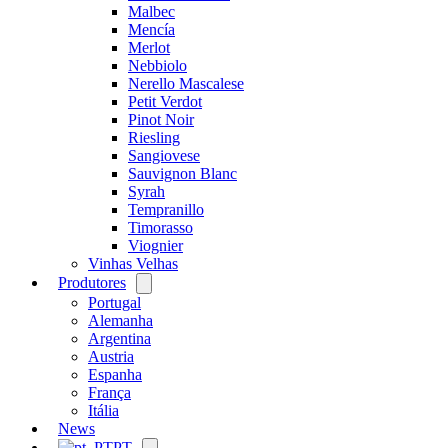
Malbec
Mencía
Merlot
Nebbiolo
Nerello Mascalese
Petit Verdot
Pinot Noir
Riesling
Sangiovese
Sauvignon Blanc
Syrah
Tempranillo
Timorasso
Viognier
Vinhas Velhas
Produtores
Open
menu
Portugal
Alemanha
Argentina
Austria
Espanha
França
Itália
News
PT
Open