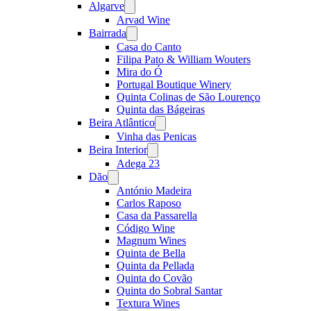
Algarve
Open
menu
Arvad Wine
Bairrada
Open
menu
Casa do Canto
Filipa Pato & William Wouters
Mira do Ó
Portugal Boutique Winery
Quinta Colinas de São Lourenço
Quinta das Bágeiras
Beira Atlântico
Open
menu
Vinha das Penicas
Beira Interior
Open
menu
Adega 23
Dão
Open
menu
António Madeira
Carlos Raposo
Casa da Passarella
Código Wine
Magnum Wines
Quinta de Bella
Quinta da Pellada
Quinta do Covão
Quinta do Sobral Santar
Textura Wines