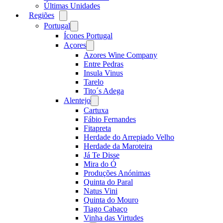
Últimas Unidades
Regiões
Open
menu
Portugal
Open
menu
Ícones Portugal
Açores
Open
menu
Azores Wine Company
Entre Pedras
Insula Vinus
Tarelo
Tito´s Adega
Alentejo
Open
menu
Cartuxa
Fábio Fernandes
Fitapreta
Herdade do Arrepiado Velho
Herdade da Maroteira
Já Te Disse
Mira do Ó
Produções Anónimas
Quinta do Paral
Natus Vini
Quinta do Mouro
Tiago Cabaço
Vinha das Virtudes