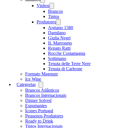
menu
Vinhos
Open
menu
Brancos
Tintos
Produtores
Open
menu
Argiano 1580
Damilano
Giulia Negri
IL Marroneto
Renato Ratti
Rocche Costamagna
Sottimano
Tenuta delle Terre Nere
Tenuta di Carleone
Formato Magnum
Ice Wine
Categorias
Open
menu
Brancos Atlânticos
Brancos Internacionais
Dinner Solved
Espumantes
Ícones Portugal
Pequenos Produtores
Ready to Drink
Tintos Internacionais