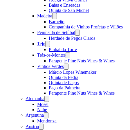
Baías e Enseadas
Quinta de San Michel
Madeira
Open
menu
Barbeito
Companhia de Vinhos Profetas e Villões
Península de Setúbal
Open
menu
Herdade de Pegos Claros
Tejo
Open
menu
Pinhal da Torre
Trás-os-Montes
Open
menu
Parapente Pine Nuts Vines & Wines
Vinhos Verdes
Open
menu
Márcio Lopes Winemaker
Quinta da Pedra
Quinta de Paços
Paço da Palmeira
Parapente Pine Nuts Vines & Wines
Alemanha
Open
menu
Mosel
Nahe
Argentina
Open
menu
Mendonza
Austria
Open