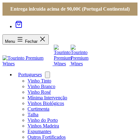
Entrega inlcuída acima de 90,00€ (Portugal Continental)
Menu
Fechar
Portugueses
Open
menu
Vinho Tinto
Vinho Branco
Vinho Rosé
Mínima Intervenção
Vinhos Biológicos
Curtimenta
Talha
Vinho do Porto
Vinhos Madeira
Espumantes
Outros Fortificados