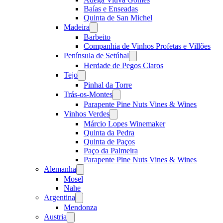
Baías e Enseadas
Quinta de San Michel
Madeira
Open
menu
Barbeito
Companhia de Vinhos Profetas e Villões
Península de Setúbal
Open
menu
Herdade de Pegos Claros
Tejo
Open
menu
Pinhal da Torre
Trás-os-Montes
Open
menu
Parapente Pine Nuts Vines & Wines
Vinhos Verdes
Open
menu
Márcio Lopes Winemaker
Quinta da Pedra
Quinta de Paços
Paço da Palmeira
Parapente Pine Nuts Vines & Wines
Alemanha
Open
menu
Mosel
Nahe
Argentina
Open
menu
Mendonza
Austria
Open