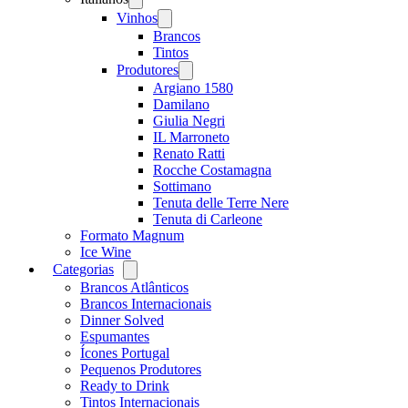
menu
Vinhos
Open
menu
Brancos
Tintos
Produtores
Open
menu
Argiano 1580
Damilano
Giulia Negri
IL Marroneto
Renato Ratti
Rocche Costamagna
Sottimano
Tenuta delle Terre Nere
Tenuta di Carleone
Formato Magnum
Ice Wine
Categorias
Open
menu
Brancos Atlânticos
Brancos Internacionais
Dinner Solved
Espumantes
Ícones Portugal
Pequenos Produtores
Ready to Drink
Tintos Internacionais