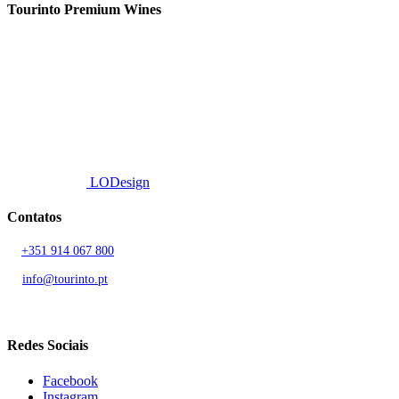
Tourinto Premium Wines
Fornecemos um serviço de curadoria personalizado, contacto de
proximidade, e entrega eficiente.
© 2026 TOURINTO.
Todos os direitos reservados.
Developed by
LODesign
Contatos
T.
+351 914 067 800
Chamada para rede móvel nacional
E.
info@tourinto.pt
LISBOA, PORTUGAL
Redes Sociais
Facebook
Instagram