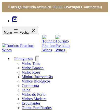
Entrega inlcuída acima de 90,00€ (Portugal Continental)
Menu
Fechar
Portugueses
Open
menu
Vinho Tinto
Vinho Branco
Vinho Rosé
Mínima Intervenção
Vinhos Biológicos
Curtimenta
Talha
Vinho do Porto
Vinhos Madeira
Espumantes
Outros Fortificados