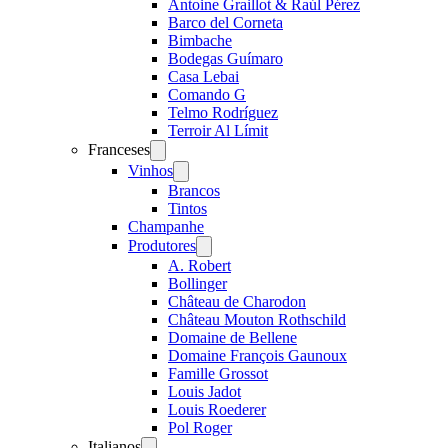
Antoine Graillot & Raúl Pérez
Barco del Corneta
Bimbache
Bodegas Guímaro
Casa Lebai
Comando G
Telmo Rodríguez
Terroir Al Límit
Franceses
Open
menu
Vinhos
Open
menu
Brancos
Tintos
Champanhe
Produtores
Open
menu
A. Robert
Bollinger
Château de Charodon
Château Mouton Rothschild
Domaine de Bellene
Domaine François Gaunoux
Famille Grossot
Louis Jadot
Louis Roederer
Pol Roger
Italianos
Open