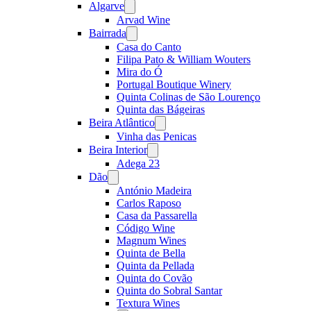
Algarve
Open
menu
Arvad Wine
Bairrada
Open
menu
Casa do Canto
Filipa Pato & William Wouters
Mira do Ó
Portugal Boutique Winery
Quinta Colinas de São Lourenço
Quinta das Bágeiras
Beira Atlântico
Open
menu
Vinha das Penicas
Beira Interior
Open
menu
Adega 23
Dão
Open
menu
António Madeira
Carlos Raposo
Casa da Passarella
Código Wine
Magnum Wines
Quinta de Bella
Quinta da Pellada
Quinta do Covão
Quinta do Sobral Santar
Textura Wines