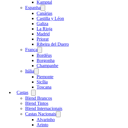
menu
Kamptal
Espanha
Open
menu
Canárias
Castilla y Léon
Galiza
La Rioja
Madrid
Priorat
Ribeira del Duero
França
Open
menu
Bordéus
Borgonha
Champanhe
Itália
Open
menu
Piemonte
Sicília
Toscana
Castas
Open
menu
Blend Brancos
Blend Tintos
Blend Internacionais
Castas Nacionais
Open
menu
Alvarinho
Arinto