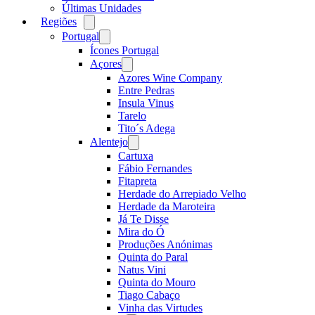
Últimas Unidades
Regiões
Open
menu
Portugal
Open
menu
Ícones Portugal
Açores
Open
menu
Azores Wine Company
Entre Pedras
Insula Vinus
Tarelo
Tito´s Adega
Alentejo
Open
menu
Cartuxa
Fábio Fernandes
Fitapreta
Herdade do Arrepiado Velho
Herdade da Maroteira
Já Te Disse
Mira do Ó
Produções Anónimas
Quinta do Paral
Natus Vini
Quinta do Mouro
Tiago Cabaço
Vinha das Virtudes