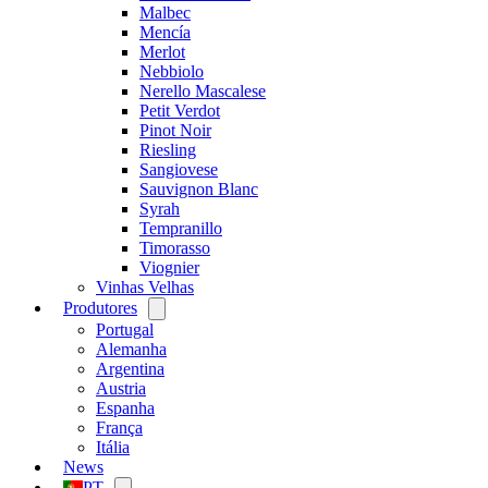
Malbec
Mencía
Merlot
Nebbiolo
Nerello Mascalese
Petit Verdot
Pinot Noir
Riesling
Sangiovese
Sauvignon Blanc
Syrah
Tempranillo
Timorasso
Viognier
Vinhas Velhas
Produtores
Open
menu
Portugal
Alemanha
Argentina
Austria
Espanha
França
Itália
News
PT
Open