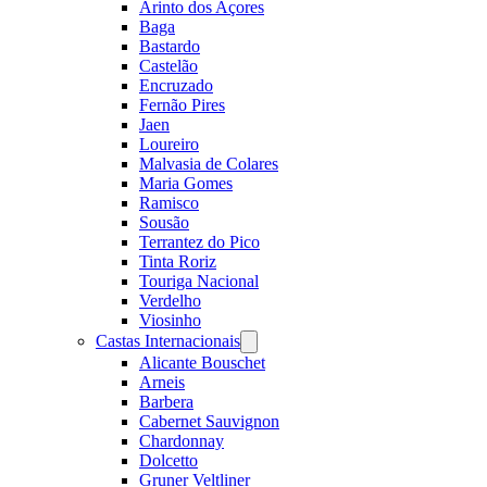
Arinto dos Açores
Baga
Bastardo
Castelão
Encruzado
Fernão Pires
Jaen
Loureiro
Malvasia de Colares
Maria Gomes
Ramisco
Sousão
Terrantez do Pico
Tinta Roriz
Touriga Nacional
Verdelho
Viosinho
Castas Internacionais
Open
menu
Alicante Bouschet
Arneis
Barbera
Cabernet Sauvignon
Chardonnay
Dolcetto
Gruner Veltliner