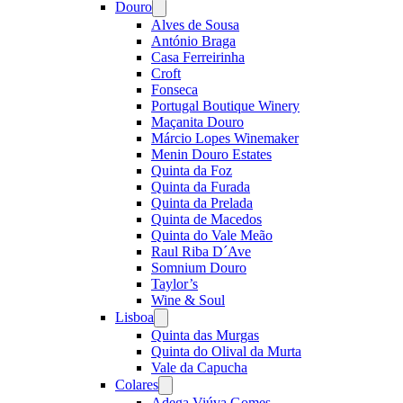
Douro
Open
menu
Alves de Sousa
António Braga
Casa Ferreirinha
Croft
Fonseca
Portugal Boutique Winery
Maçanita Douro
Márcio Lopes Winemaker
Menin Douro Estates
Quinta da Foz
Quinta da Furada
Quinta da Prelada
Quinta de Macedos
Quinta do Vale Meão
Raul Riba D´Ave
Somnium Douro
Taylor’s
Wine & Soul
Lisboa
Open
menu
Quinta das Murgas
Quinta do Olival da Murta
Vale da Capucha
Colares
Open
menu
Adega Viúva Gomes