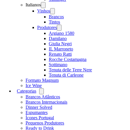
Italianos
Open
menu
Vinhos
Open
menu
Brancos
Tintos
Produtores
Open
menu
Argiano 1580
Damilano
Giulia Negri
IL Marroneto
Renato Ratti
Rocche Costamagna
Sottimano
Tenuta delle Terre Nere
Tenuta di Carleone
Formato Magnum
Ice Wine
Categorias
Open
menu
Brancos Atlânticos
Brancos Internacionais
Dinner Solved
Espumantes
Ícones Portugal
Pequenos Produtores
Ready to Drink