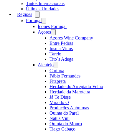
Tintos Internacionais
Últimas Unidades
Regiões
Open
menu
Portugal
Open
menu
Ícones Portugal
Açores
Open
menu
Azores Wine Company
Entre Pedras
Insula Vinus
Tarelo
Tito´s Adega
Alentejo
Open
menu
Cartuxa
Fábio Fernandes
Fitapreta
Herdade do Arrepiado Velho
Herdade da Maroteira
Já Te Disse
Mira do Ó
Produções Anónimas
Quinta do Paral
Natus Vini
Quinta do Mouro
Tiago Cabaço