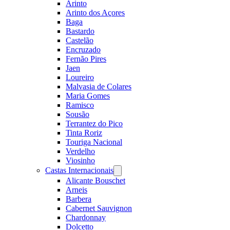
Arinto
Arinto dos Açores
Baga
Bastardo
Castelão
Encruzado
Fernão Pires
Jaen
Loureiro
Malvasia de Colares
Maria Gomes
Ramisco
Sousão
Terrantez do Pico
Tinta Roriz
Touriga Nacional
Verdelho
Viosinho
Castas Internacionais
Open
menu
Alicante Bouschet
Arneis
Barbera
Cabernet Sauvignon
Chardonnay
Dolcetto