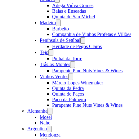
menu
Adega Viúva Gomes
Baías e Enseadas
Quinta de San Michel
Madeira
Open
menu
Barbeito
Companhia de Vinhos Profetas e Villões
Península de Setúbal
Open
menu
Herdade de Pegos Claros
Tejo
Open
menu
Pinhal da Torre
Trás-os-Montes
Open
menu
Parapente Pine Nuts Vines & Wines
Vinhos Verdes
Open
menu
Márcio Lopes Winemaker
Quinta da Pedra
Quinta de Paços
Paço da Palmeira
Parapente Pine Nuts Vines & Wines
Alemanha
Open
menu
Mosel
Nahe
Argentina
Open
menu
Mendonza