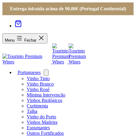
Entrega inlcuída acima de 90,00€ (Portugal Continental)
Menu
Fechar
Portugueses
Open
menu
Vinho Tinto
Vinho Branco
Vinho Rosé
Mínima Intervenção
Vinhos Biológicos
Curtimenta
Talha
Vinho do Porto
Vinhos Madeira
Espumantes
Outros Fortificados