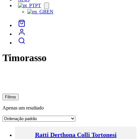
PT
Open
menu
EN
Timorasso
Filtros
Apenas um resultado
Ratti Derthona Colli Tortonesi