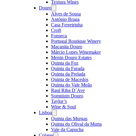
Textura Wines
Douro
Open
menu
Alves de Sousa
António Braga
Casa Ferreirinha
Croft
Fonseca
Portugal Boutique Winery
Maçanita Douro
Márcio Lopes Winemaker
Menin Douro Estates
Quinta da Foz
Quinta da Furada
Quinta da Prelada
Quinta de Macedos
Quinta do Vale Meão
Raul Riba D´Ave
Somnium Douro
Taylor’s
Wine & Soul
Lisboa
Open
menu
Quinta das Murgas
Quinta do Olival da Murta
Vale da Capucha
Colares
Open