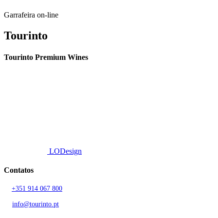
Garrafeira on-line
Tourinto
Tourinto Premium Wines
Fornecemos um serviço de curadoria personalizado, contacto de
proximidade, e entrega eficiente.
© 2026 TOURINTO.
Todos os direitos reservados.
Developed by
LODesign
Contatos
T.
+351 914 067 800
Chamada para rede móvel nacional
E.
info@tourinto.pt
LISBOA, PORTUGAL