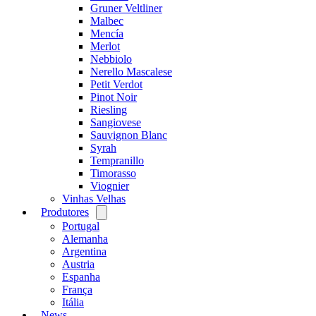
Gruner Veltliner
Malbec
Mencía
Merlot
Nebbiolo
Nerello Mascalese
Petit Verdot
Pinot Noir
Riesling
Sangiovese
Sauvignon Blanc
Syrah
Tempranillo
Timorasso
Viognier
Vinhas Velhas
Produtores
Open
menu
Portugal
Alemanha
Argentina
Austria
Espanha
França
Itália
News