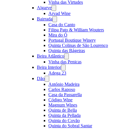
Vinha das Virtudes
Algarve
Open
menu
Arvad Wine
Bairrada
Open
menu
Casa do Canto
Filipa Pato & William Wouters
Mira do Ó
Portugal Boutique Winery
Quinta Colinas de São Lourenço
Quinta das Bágeiras
Beira Atlântico
Open
menu
Vinha das Penicas
Beira Interior
Open
menu
Adega 23
Dão
Open
menu
António Madeira
Carlos Raposo
Casa da Passarella
Código Wine
Magnum Wines
Quinta de Bella
Quinta da Pellada
Quinta do Covão
Quinta do Sobral Santar