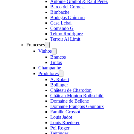
Antoine Graillot & Raúl Pérez
Barco del Corneta
Bimbache
Bodegas Guímaro
Casa Lebai
Comando G
Telmo Rodríguez
Terroir Al Límit
Franceses
Open
menu
Vinhos
Open
menu
Brancos
Tintos
Champanhe
Produtores
Open
menu
A. Robert
Bollinger
Château de Charodon
Château Mouton Rothschild
Domaine de Bellene
Domaine François Gaunoux
Famille Grossot
Louis Jadot
Louis Roederer
Pol Roger
Taittinger