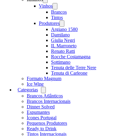
menu
Vinhos
Open
menu
Brancos
Tintos
Produtores
Open
menu
Argiano 1580
Damilano
Giulia Negri
IL Marroneto
Renato Ratti
Rocche Costamagna
Sottimano
Tenuta delle Terre Nere
Tenuta di Carleone
Formato Magnum
Ice Wine
Categorias
Open
menu
Brancos Atlânticos
Brancos Internacionais
Dinner Solved
Espumantes
Ícones Portugal
Pequenos Produtores
Ready to Drink
Tintos Internacionais