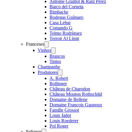
Antoine Graillot & Raúl Pérez
Barco del Corneta
Bimbache
Bodegas Guímaro
Casa Lebai
Comando G
Telmo Rodríguez
Terroir Al Límit
Franceses
Open
menu
Vinhos
Open
menu
Brancos
Tintos
Champanhe
Produtores
Open
menu
A. Robert
Bollinger
Château de Charodon
Château Mouton Rothschild
Domaine de Bellene
Domaine François Gaunoux
Famille Grossot
Louis Jadot
Louis Roederer
Pol Roger
Italianos
Open