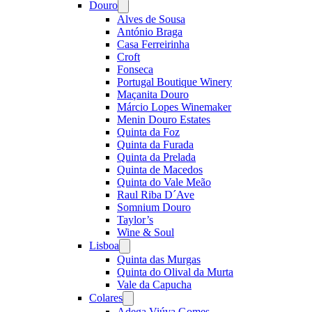
Douro
Open
menu
Alves de Sousa
António Braga
Casa Ferreirinha
Croft
Fonseca
Portugal Boutique Winery
Maçanita Douro
Márcio Lopes Winemaker
Menin Douro Estates
Quinta da Foz
Quinta da Furada
Quinta da Prelada
Quinta de Macedos
Quinta do Vale Meão
Raul Riba D´Ave
Somnium Douro
Taylor’s
Wine & Soul
Lisboa
Open
menu
Quinta das Murgas
Quinta do Olival da Murta
Vale da Capucha
Colares
Open
menu
Adega Viúva Gomes