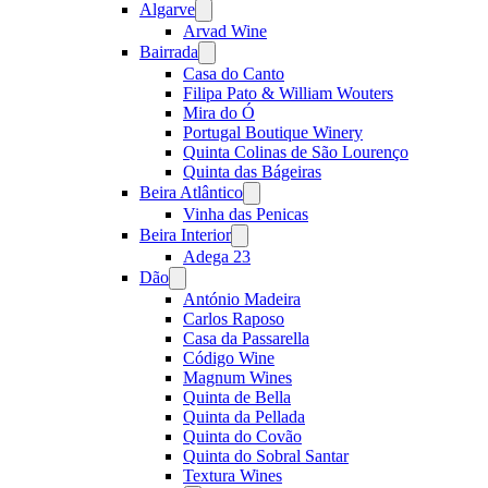
Algarve
Open
menu
Arvad Wine
Bairrada
Open
menu
Casa do Canto
Filipa Pato & William Wouters
Mira do Ó
Portugal Boutique Winery
Quinta Colinas de São Lourenço
Quinta das Bágeiras
Beira Atlântico
Open
menu
Vinha das Penicas
Beira Interior
Open
menu
Adega 23
Dão
Open
menu
António Madeira
Carlos Raposo
Casa da Passarella
Código Wine
Magnum Wines
Quinta de Bella
Quinta da Pellada
Quinta do Covão
Quinta do Sobral Santar
Textura Wines