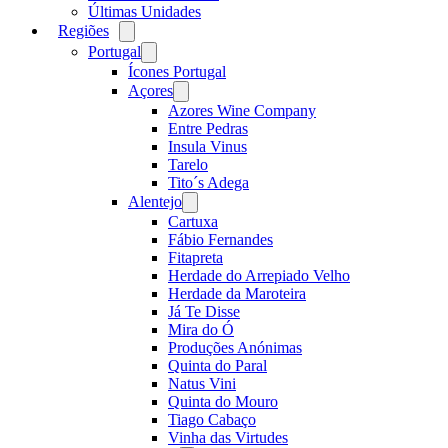
Últimas Unidades
Regiões
Open
menu
Portugal
Open
menu
Ícones Portugal
Açores
Open
menu
Azores Wine Company
Entre Pedras
Insula Vinus
Tarelo
Tito´s Adega
Alentejo
Open
menu
Cartuxa
Fábio Fernandes
Fitapreta
Herdade do Arrepiado Velho
Herdade da Maroteira
Já Te Disse
Mira do Ó
Produções Anónimas
Quinta do Paral
Natus Vini
Quinta do Mouro
Tiago Cabaço
Vinha das Virtudes