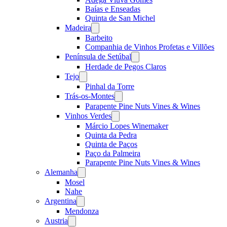
Baías e Enseadas
Quinta de San Michel
Madeira
Open
menu
Barbeito
Companhia de Vinhos Profetas e Villões
Península de Setúbal
Open
menu
Herdade de Pegos Claros
Tejo
Open
menu
Pinhal da Torre
Trás-os-Montes
Open
menu
Parapente Pine Nuts Vines & Wines
Vinhos Verdes
Open
menu
Márcio Lopes Winemaker
Quinta da Pedra
Quinta de Paços
Paço da Palmeira
Parapente Pine Nuts Vines & Wines
Alemanha
Open
menu
Mosel
Nahe
Argentina
Open
menu
Mendonza
Austria
Open