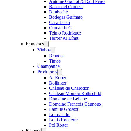
Antoine Graillot & Raúl Pérez
Barco del Corneta
Bimbache
Bodegas Guímaro
Casa Lebai
Comando G
Telmo Rodríguez
Terroir Al Límit
Franceses
Open
menu
Vinhos
Open
menu
Brancos
Tintos
Champanhe
Produtores
Open
menu
A. Robert
Bollinger
Château de Charodon
Château Mouton Rothschild
Domaine de Bellene
Domaine François Gaunoux
Famille Grossot
Louis Jadot
Louis Roederer
Pol Roger
Italianos
Open