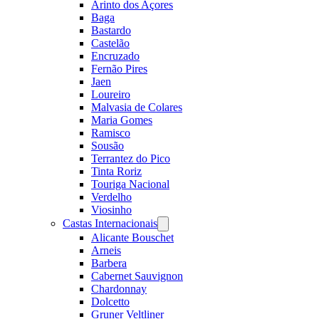
Arinto dos Açores
Baga
Bastardo
Castelão
Encruzado
Fernão Pires
Jaen
Loureiro
Malvasia de Colares
Maria Gomes
Ramisco
Sousão
Terrantez do Pico
Tinta Roriz
Touriga Nacional
Verdelho
Viosinho
Castas Internacionais
Open
menu
Alicante Bouschet
Arneis
Barbera
Cabernet Sauvignon
Chardonnay
Dolcetto
Gruner Veltliner