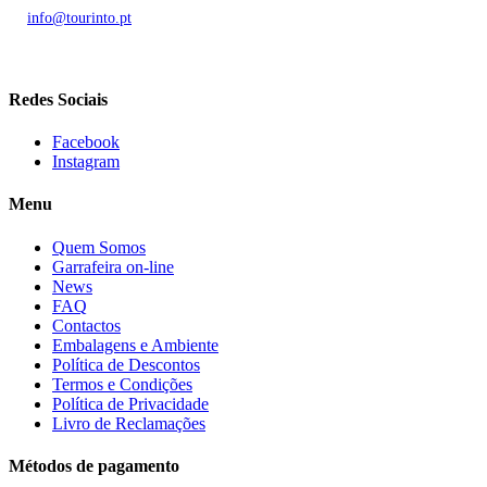
Chamada para rede móvel nacional
E.
info@tourinto.pt
LISBOA, PORTUGAL
Redes Sociais
Facebook
Instagram
Menu
Quem Somos
Garrafeira on-line
News
FAQ
Contactos
Embalagens e Ambiente
Política de Descontos
Termos e Condições
Política de Privacidade
Livro de Reclamações
Métodos de pagamento