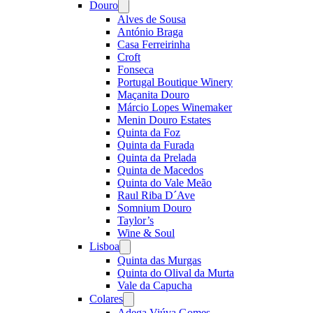
Douro
Open
menu
Alves de Sousa
António Braga
Casa Ferreirinha
Croft
Fonseca
Portugal Boutique Winery
Maçanita Douro
Márcio Lopes Winemaker
Menin Douro Estates
Quinta da Foz
Quinta da Furada
Quinta da Prelada
Quinta de Macedos
Quinta do Vale Meão
Raul Riba D´Ave
Somnium Douro
Taylor’s
Wine & Soul
Lisboa
Open
menu
Quinta das Murgas
Quinta do Olival da Murta
Vale da Capucha
Colares
Open
menu
Adega Viúva Gomes