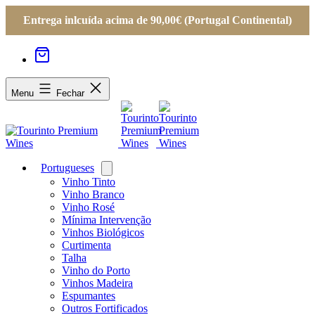
Entrega inlcuída acima de 90,00€ (Portugal Continental)
Menu
Fechar
Portugueses
Open
menu
Vinho Tinto
Vinho Branco
Vinho Rosé
Mínima Intervenção
Vinhos Biológicos
Curtimenta
Talha
Vinho do Porto
Vinhos Madeira
Espumantes
Outros Fortificados