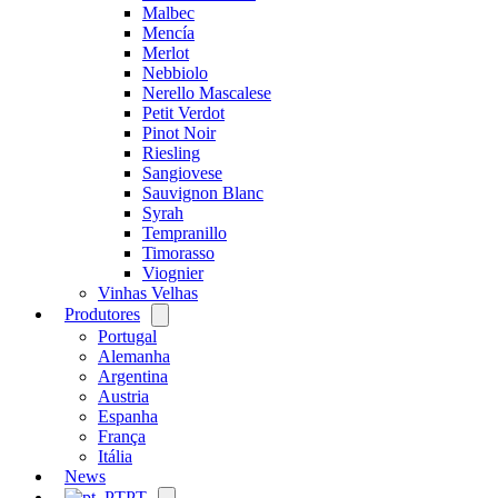
Malbec
Mencía
Merlot
Nebbiolo
Nerello Mascalese
Petit Verdot
Pinot Noir
Riesling
Sangiovese
Sauvignon Blanc
Syrah
Tempranillo
Timorasso
Viognier
Vinhas Velhas
Produtores
Open
menu
Portugal
Alemanha
Argentina
Austria
Espanha
França
Itália
News
PT
Open