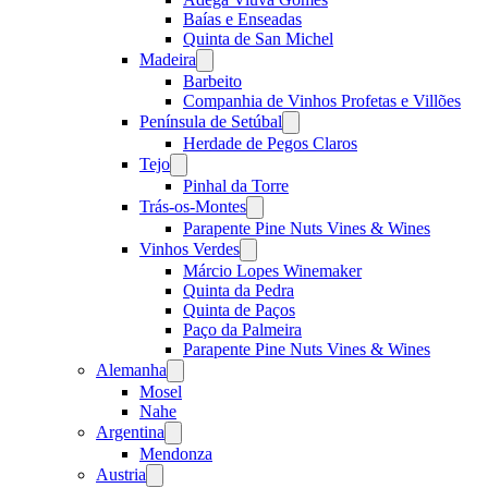
Baías e Enseadas
Quinta de San Michel
Madeira
Open
menu
Barbeito
Companhia de Vinhos Profetas e Villões
Península de Setúbal
Open
menu
Herdade de Pegos Claros
Tejo
Open
menu
Pinhal da Torre
Trás-os-Montes
Open
menu
Parapente Pine Nuts Vines & Wines
Vinhos Verdes
Open
menu
Márcio Lopes Winemaker
Quinta da Pedra
Quinta de Paços
Paço da Palmeira
Parapente Pine Nuts Vines & Wines
Alemanha
Open
menu
Mosel
Nahe
Argentina
Open
menu
Mendonza
Austria
Open