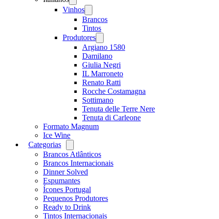
menu
Vinhos
Open
menu
Brancos
Tintos
Produtores
Open
menu
Argiano 1580
Damilano
Giulia Negri
IL Marroneto
Renato Ratti
Rocche Costamagna
Sottimano
Tenuta delle Terre Nere
Tenuta di Carleone
Formato Magnum
Ice Wine
Categorias
Open
menu
Brancos Atlânticos
Brancos Internacionais
Dinner Solved
Espumantes
Ícones Portugal
Pequenos Produtores
Ready to Drink
Tintos Internacionais