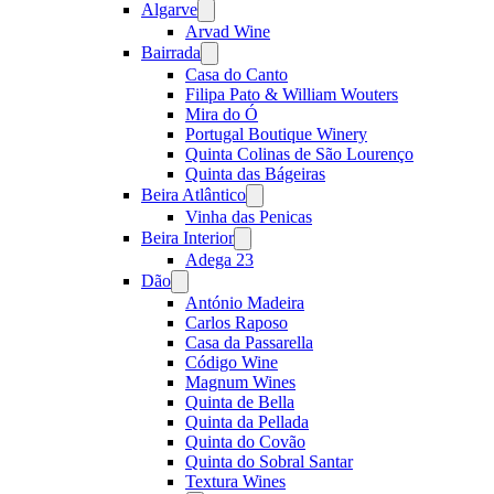
Algarve
Open
menu
Arvad Wine
Bairrada
Open
menu
Casa do Canto
Filipa Pato & William Wouters
Mira do Ó
Portugal Boutique Winery
Quinta Colinas de São Lourenço
Quinta das Bágeiras
Beira Atlântico
Open
menu
Vinha das Penicas
Beira Interior
Open
menu
Adega 23
Dão
Open
menu
António Madeira
Carlos Raposo
Casa da Passarella
Código Wine
Magnum Wines
Quinta de Bella
Quinta da Pellada
Quinta do Covão
Quinta do Sobral Santar
Textura Wines