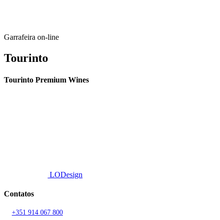
Garrafeira on-line
Tourinto
Tourinto Premium Wines
Fornecemos um serviço de curadoria personalizado, contacto de
proximidade, e entrega eficiente.
© 2026 TOURINTO.
Todos os direitos reservados.
Developed by
LODesign
Contatos
T.
+351 914 067 800