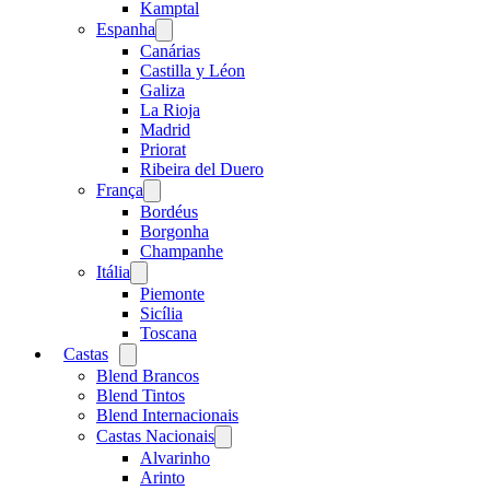
menu
Kamptal
Espanha
Open
menu
Canárias
Castilla y Léon
Galiza
La Rioja
Madrid
Priorat
Ribeira del Duero
França
Open
menu
Bordéus
Borgonha
Champanhe
Itália
Open
menu
Piemonte
Sicília
Toscana
Castas
Open
menu
Blend Brancos
Blend Tintos
Blend Internacionais
Castas Nacionais
Open
menu
Alvarinho
Arinto