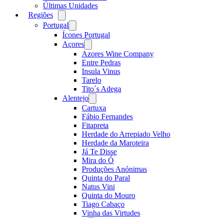
Últimas Unidades
Regiões
Open
menu
Portugal
Open
menu
Ícones Portugal
Açores
Open
menu
Azores Wine Company
Entre Pedras
Insula Vinus
Tarelo
Tito´s Adega
Alentejo
Open
menu
Cartuxa
Fábio Fernandes
Fitapreta
Herdade do Arrepiado Velho
Herdade da Maroteira
Já Te Disse
Mira do Ó
Produções Anónimas
Quinta do Paral
Natus Vini
Quinta do Mouro
Tiago Cabaço
Vinha das Virtudes