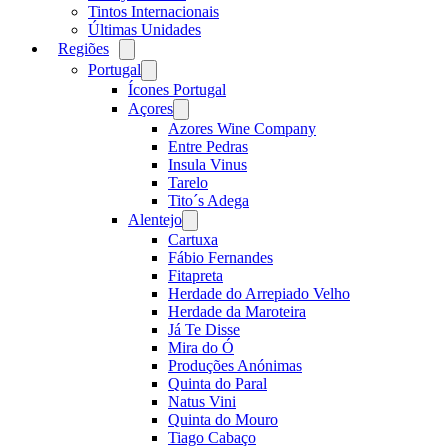
Tintos Internacionais
Últimas Unidades
Regiões
Open
menu
Portugal
Open
menu
Ícones Portugal
Açores
Open
menu
Azores Wine Company
Entre Pedras
Insula Vinus
Tarelo
Tito´s Adega
Alentejo
Open
menu
Cartuxa
Fábio Fernandes
Fitapreta
Herdade do Arrepiado Velho
Herdade da Maroteira
Já Te Disse
Mira do Ó
Produções Anónimas
Quinta do Paral
Natus Vini
Quinta do Mouro
Tiago Cabaço