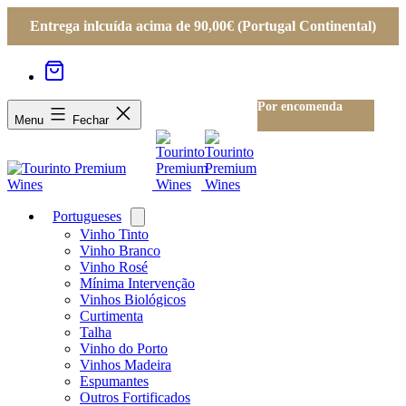
Entrega inlcuída acima de 90,00€ (Portugal Continental)
Por encomenda
Menu
Fechar
Portugueses
Open
menu
Vinho Tinto
Vinho Branco
Vinho Rosé
Mínima Intervenção
Vinhos Biológicos
Curtimenta
Talha
Vinho do Porto
Vinhos Madeira
Espumantes
Outros Fortificados