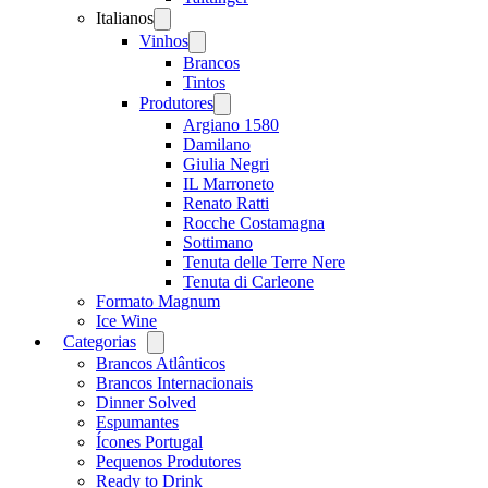
Italianos
Open
menu
Vinhos
Open
menu
Brancos
Tintos
Produtores
Open
menu
Argiano 1580
Damilano
Giulia Negri
IL Marroneto
Renato Ratti
Rocche Costamagna
Sottimano
Tenuta delle Terre Nere
Tenuta di Carleone
Formato Magnum
Ice Wine
Categorias
Open
menu
Brancos Atlânticos
Brancos Internacionais
Dinner Solved
Espumantes
Ícones Portugal
Pequenos Produtores
Ready to Drink