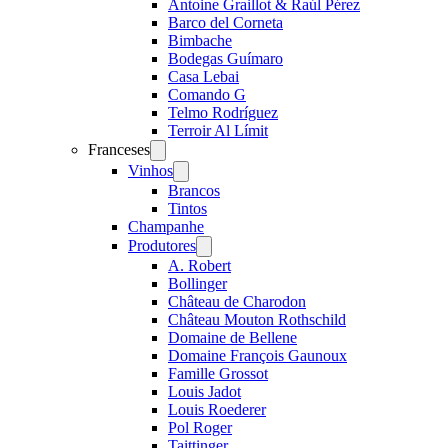
Antoine Graillot & Raúl Pérez
Barco del Corneta
Bimbache
Bodegas Guímaro
Casa Lebai
Comando G
Telmo Rodríguez
Terroir Al Límit
Franceses
Open
menu
Vinhos
Open
menu
Brancos
Tintos
Champanhe
Produtores
Open
menu
A. Robert
Bollinger
Château de Charodon
Château Mouton Rothschild
Domaine de Bellene
Domaine François Gaunoux
Famille Grossot
Louis Jadot
Louis Roederer
Pol Roger
Taittinger