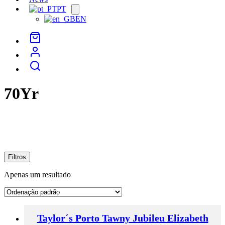
PT
Open
menu
EN
70Yr
Filtros
Apenas um resultado
Taylor´s Porto Tawny Jubileu Elizabeth