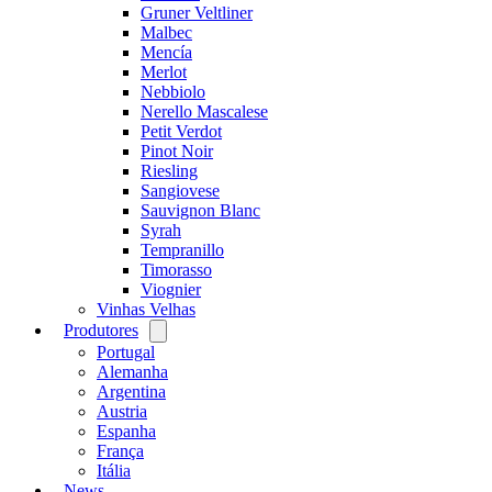
Gruner Veltliner
Malbec
Mencía
Merlot
Nebbiolo
Nerello Mascalese
Petit Verdot
Pinot Noir
Riesling
Sangiovese
Sauvignon Blanc
Syrah
Tempranillo
Timorasso
Viognier
Vinhas Velhas
Produtores
Open
menu
Portugal
Alemanha
Argentina
Austria
Espanha
França
Itália
News