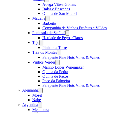
menu
Adega Viúva Gomes
Baías e Enseadas
Quinta de San Michel
Madeira
Open
menu
Barbeito
Companhia de Vinhos Profetas e Villões
Península de Setúbal
Open
menu
Herdade de Pegos Claros
Tejo
Open
menu
Pinhal da Torre
Trás-os-Montes
Open
menu
Parapente Pine Nuts Vines & Wines
Vinhos Verdes
Open
menu
Márcio Lopes Winemaker
Quinta da Pedra
Quinta de Paços
Paço da Palmeira
Parapente Pine Nuts Vines & Wines
Alemanha
Open
menu
Mosel
Nahe
Argentina
Open
menu
Mendonza