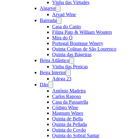
Vinha das Virtudes
Algarve
Open
menu
Arvad Wine
Bairrada
Open
menu
Casa do Canto
Filipa Pato & William Wouters
Mira do Ó
Portugal Boutique Winery
Quinta Colinas de São Lourenço
Quinta das Bágeiras
Beira Atlântico
Open
menu
Vinha das Penicas
Beira Interior
Open
menu
Adega 23
Dão
Open
menu
António Madeira
Carlos Raposo
Casa da Passarella
Código Wine
Magnum Wines
Quinta de Bella
Quinta da Pellada
Quinta do Covão
Quinta do Sobral Santar