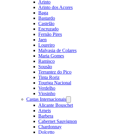
Arinto
Arinto dos Açores
Baga
Bastardo
Castelão
Encruzado
Fernão Pires
Jaen
Loureiro
Malvasia de Colares
Maria Gomes
Ramisco
Sousão
Terrantez do Pico
Tinta Roriz
Touriga Nacional
Verdelho
Viosinho
Castas Internacionais
Open
menu
Alicante Bouschet
Arneis
Barbera
Cabernet Sauvignon
Chardonnay
Dolcetto