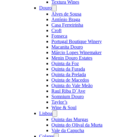
Textura Wines
Douro
Open
menu
Alves de Sousa
António Braga
Casa Ferreirinha
Croft
Fonseca
Portugal Boutique Winery
Maçanita Douro
Márcio Lopes Winemaker
Menin Douro Estates
Quinta da Foz
Quinta da Furada
Quinta da Prelada
Quinta de Macedos
Quinta do Vale Meão
Raul Riba D´Ave
Somnium Douro
Taylor’s
Wine & Soul
Lisboa
Open
menu
Quinta das Murgas
Quinta do Olival da Murta
Vale da Capucha
Colares
Open