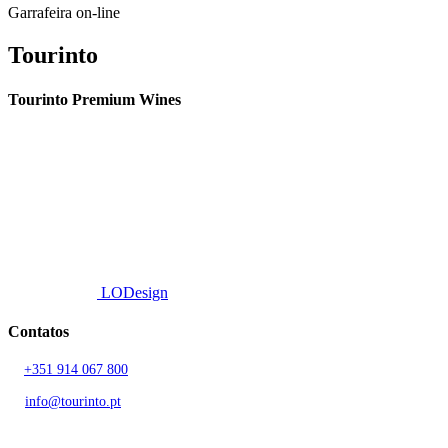
Garrafeira on-line
Tourinto
Tourinto Premium Wines
Fornecemos um serviço de curadoria personalizado, contacto de
proximidade, e entrega eficiente.
© 2026 TOURINTO.
Todos os direitos reservados.
Developed by
LODesign
Contatos
T.
+351 914 067 800
Chamada para rede móvel nacional
E.
info@tourinto.pt
LISBOA, PORTUGAL