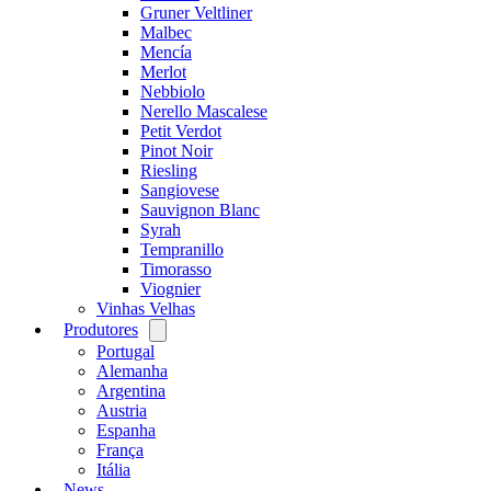
Gruner Veltliner
Malbec
Mencía
Merlot
Nebbiolo
Nerello Mascalese
Petit Verdot
Pinot Noir
Riesling
Sangiovese
Sauvignon Blanc
Syrah
Tempranillo
Timorasso
Viognier
Vinhas Velhas
Produtores
Open
menu
Portugal
Alemanha
Argentina
Austria
Espanha
França
Itália
News