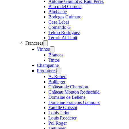
Antoine Graillot & Raúl Pérez
Barco del Corneta
Bimbache
Bodegas Guímaro
Casa Lebai
Comando G
Telmo Rodríguez
Terroir Al Límit
Franceses
Open
menu
Vinhos
Open
menu
Brancos
Tintos
Champanhe
Produtores
Open
menu
A. Robert
Bollinger
Château de Charodon
Château Mouton Rothschild
Domaine de Bellene
Domaine François Gaunoux
Famille Grossot
Louis Jadot
Louis Roederer
Pol Roger
Taittinger