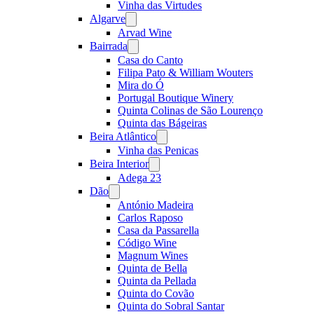
Vinha das Virtudes
Algarve
Open
menu
Arvad Wine
Bairrada
Open
menu
Casa do Canto
Filipa Pato & William Wouters
Mira do Ó
Portugal Boutique Winery
Quinta Colinas de São Lourenço
Quinta das Bágeiras
Beira Atlântico
Open
menu
Vinha das Penicas
Beira Interior
Open
menu
Adega 23
Dão
Open
menu
António Madeira
Carlos Raposo
Casa da Passarella
Código Wine
Magnum Wines
Quinta de Bella
Quinta da Pellada
Quinta do Covão
Quinta do Sobral Santar