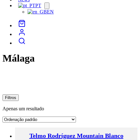
PT
Open
menu
EN
Málaga
Filtros
Apenas um resultado
Telmo Rodríguez Mountain Blanco