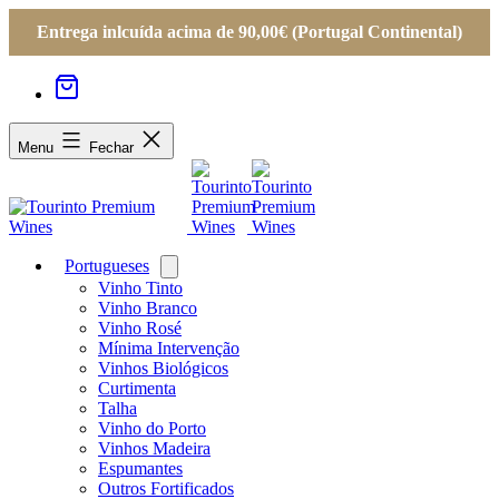
Entrega inlcuída acima de 90,00€ (Portugal Continental)
Menu
Fechar
Portugueses
Open
menu
Vinho Tinto
Vinho Branco
Vinho Rosé
Mínima Intervenção
Vinhos Biológicos
Curtimenta
Talha
Vinho do Porto
Vinhos Madeira
Espumantes
Outros Fortificados