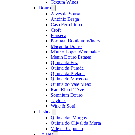
Textura Wines
Douro
Open
menu
Alves de Sousa
António Braga
Casa Ferreirinha
Croft
Fonseca
Portugal Boutique Winery
Maçanita Douro
Márcio Lopes Winemaker
Menin Douro Estates
Quinta da Foz
Quinta da Furada
Quinta da Prelada
Quinta de Macedos
Quinta do Vale Meão
Raul Riba D´Ave
Somnium Douro
Taylor’s
Wine & Soul
Lisboa
Open
menu
Quinta das Murgas
Quinta do Olival da Murta
Vale da Capucha
Colares
Open