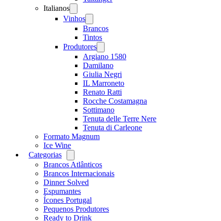
Italianos
Open
menu
Vinhos
Open
menu
Brancos
Tintos
Produtores
Open
menu
Argiano 1580
Damilano
Giulia Negri
IL Marroneto
Renato Ratti
Rocche Costamagna
Sottimano
Tenuta delle Terre Nere
Tenuta di Carleone
Formato Magnum
Ice Wine
Categorias
Open
menu
Brancos Atlânticos
Brancos Internacionais
Dinner Solved
Espumantes
Ícones Portugal
Pequenos Produtores
Ready to Drink