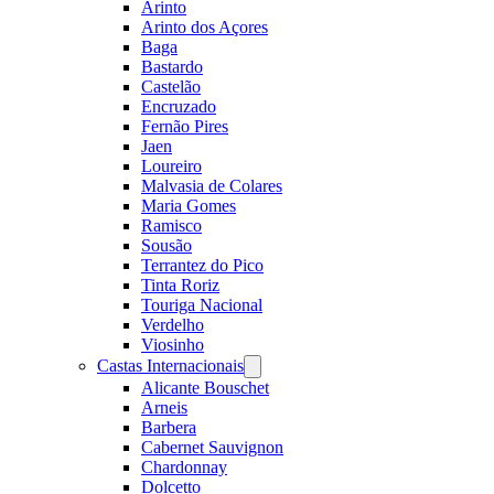
Arinto
Arinto dos Açores
Baga
Bastardo
Castelão
Encruzado
Fernão Pires
Jaen
Loureiro
Malvasia de Colares
Maria Gomes
Ramisco
Sousão
Terrantez do Pico
Tinta Roriz
Touriga Nacional
Verdelho
Viosinho
Castas Internacionais
Open
menu
Alicante Bouschet
Arneis
Barbera
Cabernet Sauvignon
Chardonnay
Dolcetto