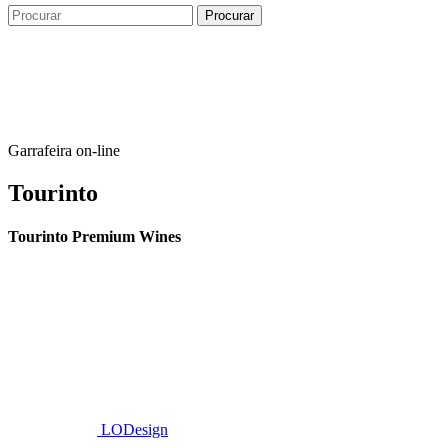
Garrafeira on-line
Tourinto
Tourinto Premium Wines
Fornecemos um serviço de curadoria personalizado, contacto de
proximidade, e entrega eficiente.
© 2026 TOURINTO.
Todos os direitos reservados.
Developed by
LODesign