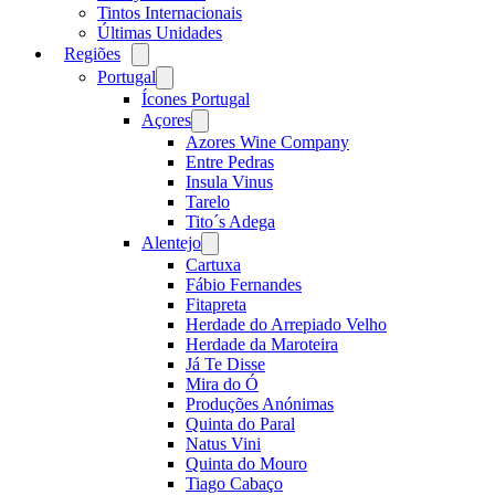
Tintos Internacionais
Últimas Unidades
Regiões
Open
menu
Portugal
Open
menu
Ícones Portugal
Açores
Open
menu
Azores Wine Company
Entre Pedras
Insula Vinus
Tarelo
Tito´s Adega
Alentejo
Open
menu
Cartuxa
Fábio Fernandes
Fitapreta
Herdade do Arrepiado Velho
Herdade da Maroteira
Já Te Disse
Mira do Ó
Produções Anónimas
Quinta do Paral
Natus Vini
Quinta do Mouro
Tiago Cabaço