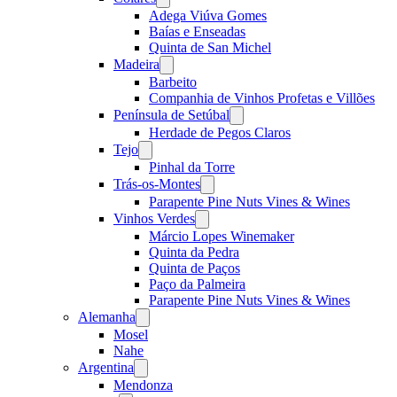
menu
Adega Viúva Gomes
Baías e Enseadas
Quinta de San Michel
Madeira
Open
menu
Barbeito
Companhia de Vinhos Profetas e Villões
Península de Setúbal
Open
menu
Herdade de Pegos Claros
Tejo
Open
menu
Pinhal da Torre
Trás-os-Montes
Open
menu
Parapente Pine Nuts Vines & Wines
Vinhos Verdes
Open
menu
Márcio Lopes Winemaker
Quinta da Pedra
Quinta de Paços
Paço da Palmeira
Parapente Pine Nuts Vines & Wines
Alemanha
Open
menu
Mosel
Nahe
Argentina
Open
menu
Mendonza