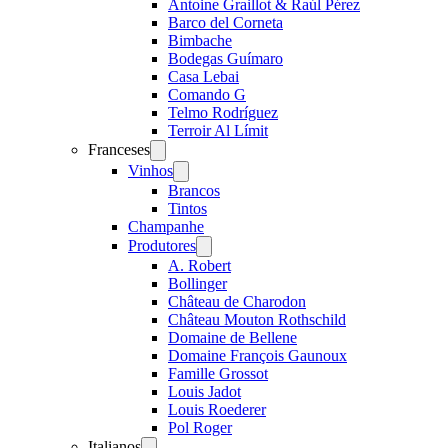
Antoine Graillot & Raúl Pérez
Barco del Corneta
Bimbache
Bodegas Guímaro
Casa Lebai
Comando G
Telmo Rodríguez
Terroir Al Límit
Franceses
Open
menu
Vinhos
Open
menu
Brancos
Tintos
Champanhe
Produtores
Open
menu
A. Robert
Bollinger
Château de Charodon
Château Mouton Rothschild
Domaine de Bellene
Domaine François Gaunoux
Famille Grossot
Louis Jadot
Louis Roederer
Pol Roger
Italianos
Open