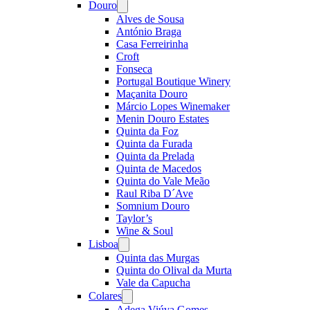
Douro
Open
menu
Alves de Sousa
António Braga
Casa Ferreirinha
Croft
Fonseca
Portugal Boutique Winery
Maçanita Douro
Márcio Lopes Winemaker
Menin Douro Estates
Quinta da Foz
Quinta da Furada
Quinta da Prelada
Quinta de Macedos
Quinta do Vale Meão
Raul Riba D´Ave
Somnium Douro
Taylor’s
Wine & Soul
Lisboa
Open
menu
Quinta das Murgas
Quinta do Olival da Murta
Vale da Capucha
Colares
Open
menu
Adega Viúva Gomes