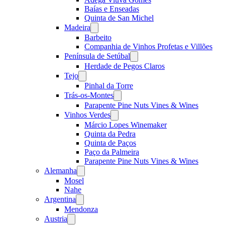
Baías e Enseadas
Quinta de San Michel
Madeira
Open
menu
Barbeito
Companhia de Vinhos Profetas e Villões
Península de Setúbal
Open
menu
Herdade de Pegos Claros
Tejo
Open
menu
Pinhal da Torre
Trás-os-Montes
Open
menu
Parapente Pine Nuts Vines & Wines
Vinhos Verdes
Open
menu
Márcio Lopes Winemaker
Quinta da Pedra
Quinta de Paços
Paço da Palmeira
Parapente Pine Nuts Vines & Wines
Alemanha
Open
menu
Mosel
Nahe
Argentina
Open
menu
Mendonza
Austria
Open