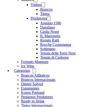
menu
Vinhos
Open
menu
Brancos
Tintos
Produtores
Open
menu
Argiano 1580
Damilano
Giulia Negri
IL Marroneto
Renato Ratti
Rocche Costamagna
Sottimano
Tenuta delle Terre Nere
Tenuta di Carleone
Formato Magnum
Ice Wine
Categorias
Open
menu
Brancos Atlânticos
Brancos Internacionais
Dinner Solved
Espumantes
Ícones Portugal
Pequenos Produtores
Ready to Drink
Tintos Internacionais