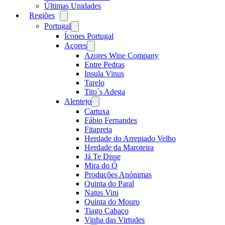
Últimas Unidades
Regiões
Open
menu
Portugal
Open
menu
Ícones Portugal
Açores
Open
menu
Azores Wine Company
Entre Pedras
Insula Vinus
Tarelo
Tito´s Adega
Alentejo
Open
menu
Cartuxa
Fábio Fernandes
Fitapreta
Herdade do Arrepiado Velho
Herdade da Maroteira
Já Te Disse
Mira do Ó
Produções Anónimas
Quinta do Paral
Natus Vini
Quinta do Mouro
Tiago Cabaço
Vinha das Virtudes