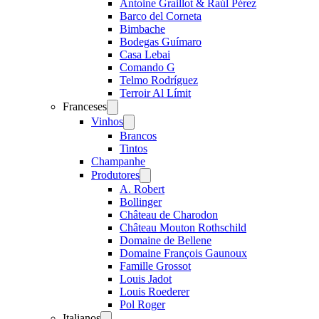
Antoine Graillot & Raúl Pérez
Barco del Corneta
Bimbache
Bodegas Guímaro
Casa Lebai
Comando G
Telmo Rodríguez
Terroir Al Límit
Franceses
Open
menu
Vinhos
Open
menu
Brancos
Tintos
Champanhe
Produtores
Open
menu
A. Robert
Bollinger
Château de Charodon
Château Mouton Rothschild
Domaine de Bellene
Domaine François Gaunoux
Famille Grossot
Louis Jadot
Louis Roederer
Pol Roger
Italianos
Open