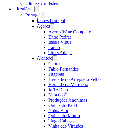
Últimas Unidades
Regiões
Open
menu
Portugal
Open
menu
Ícones Portugal
Açores
Open
menu
Azores Wine Company
Entre Pedras
Insula Vinus
Tarelo
Tito´s Adega
Alentejo
Open
menu
Cartuxa
Fábio Fernandes
Fitapreta
Herdade do Arrepiado Velho
Herdade da Maroteira
Já Te Disse
Mira do Ó
Produções Anónimas
Quinta do Paral
Natus Vini
Quinta do Mouro
Tiago Cabaço
Vinha das Virtudes