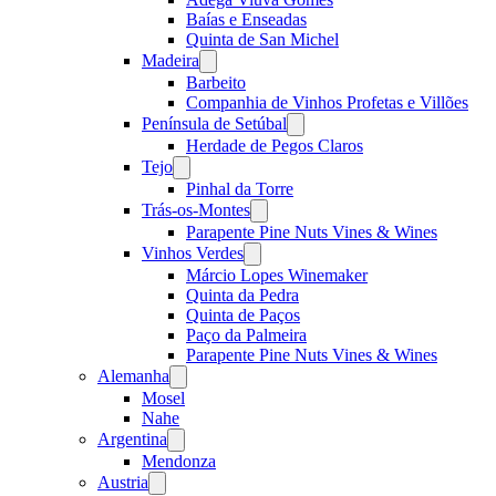
Baías e Enseadas
Quinta de San Michel
Madeira
Open
menu
Barbeito
Companhia de Vinhos Profetas e Villões
Península de Setúbal
Open
menu
Herdade de Pegos Claros
Tejo
Open
menu
Pinhal da Torre
Trás-os-Montes
Open
menu
Parapente Pine Nuts Vines & Wines
Vinhos Verdes
Open
menu
Márcio Lopes Winemaker
Quinta da Pedra
Quinta de Paços
Paço da Palmeira
Parapente Pine Nuts Vines & Wines
Alemanha
Open
menu
Mosel
Nahe
Argentina
Open
menu
Mendonza
Austria
Open