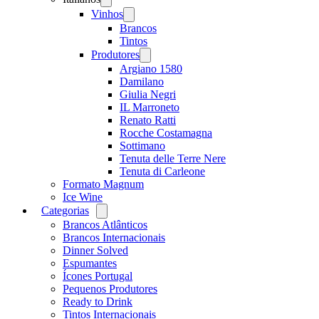
menu
Vinhos
Open
menu
Brancos
Tintos
Produtores
Open
menu
Argiano 1580
Damilano
Giulia Negri
IL Marroneto
Renato Ratti
Rocche Costamagna
Sottimano
Tenuta delle Terre Nere
Tenuta di Carleone
Formato Magnum
Ice Wine
Categorias
Open
menu
Brancos Atlânticos
Brancos Internacionais
Dinner Solved
Espumantes
Ícones Portugal
Pequenos Produtores
Ready to Drink
Tintos Internacionais