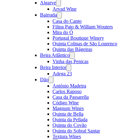
Algarve
Open
menu
Arvad Wine
Bairrada
Open
menu
Casa do Canto
Filipa Pato & William Wouters
Mira do Ó
Portugal Boutique Winery
Quinta Colinas de São Lourenço
Quinta das Bágeiras
Beira Atlântico
Open
menu
Vinha das Penicas
Beira Interior
Open
menu
Adega 23
Dão
Open
menu
António Madeira
Carlos Raposo
Casa da Passarella
Código Wine
Magnum Wines
Quinta de Bella
Quinta da Pellada
Quinta do Covão
Quinta do Sobral Santar
Textura Wines