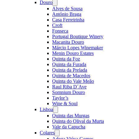
Douro
Open
menu
Alves de Sousa
António Braga
Casa Ferreirinha
Croft
Fonseca
Portugal Boutique Winery
Maçanita Douro
Márcio Lopes Winemaker
Menin Douro Estates
Quinta da Foz
Quinta da Furada
Quinta da Prelada
Quinta de Macedos
Quinta do Vale Meão
Raul Riba D´Ave
Somnium Douro
Taylor’s
Wine & Soul
Lisboa
Open
menu
Quinta das Murgas
Quinta do Olival da Murta
Vale da Capucha
Colares
Open
menu
Adega Viúva Gomes