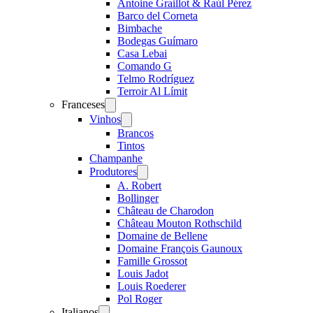
Antoine Graillot & Raúl Pérez
Barco del Corneta
Bimbache
Bodegas Guímaro
Casa Lebai
Comando G
Telmo Rodríguez
Terroir Al Límit
Franceses
Open
menu
Vinhos
Open
menu
Brancos
Tintos
Champanhe
Produtores
Open
menu
A. Robert
Bollinger
Château de Charodon
Château Mouton Rothschild
Domaine de Bellene
Domaine François Gaunoux
Famille Grossot
Louis Jadot
Louis Roederer
Pol Roger
Italianos
Open