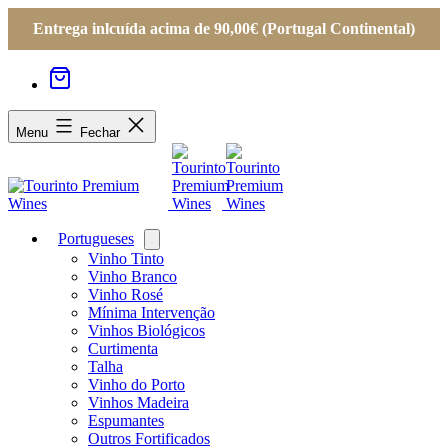
Entrega inlcuída acima de 90,00€ (Portugal Continental)
Menu
Fechar
Portugueses
Open
menu
Vinho Tinto
Vinho Branco
Vinho Rosé
Mínima Intervenção
Vinhos Biológicos
Curtimenta
Talha
Vinho do Porto
Vinhos Madeira
Espumantes
Outros Fortificados