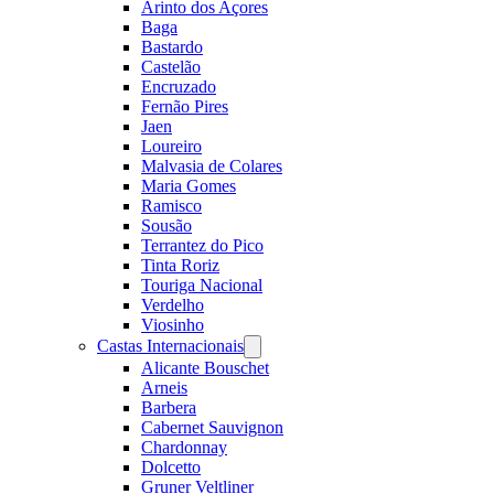
Arinto dos Açores
Baga
Bastardo
Castelão
Encruzado
Fernão Pires
Jaen
Loureiro
Malvasia de Colares
Maria Gomes
Ramisco
Sousão
Terrantez do Pico
Tinta Roriz
Touriga Nacional
Verdelho
Viosinho
Castas Internacionais
Open
menu
Alicante Bouschet
Arneis
Barbera
Cabernet Sauvignon
Chardonnay
Dolcetto
Gruner Veltliner