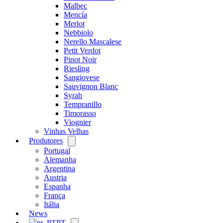
Malbec
Mencía
Merlot
Nebbiolo
Nerello Mascalese
Petit Verdot
Pinot Noir
Riesling
Sangiovese
Sauvignon Blanc
Syrah
Tempranillo
Timorasso
Viognier
Vinhas Velhas
Produtores
Open
menu
Portugal
Alemanha
Argentina
Austria
Espanha
França
Itália
News
PT
Open