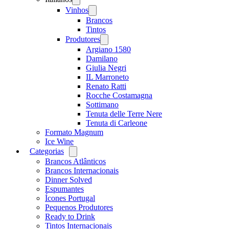
menu
Vinhos
Open
menu
Brancos
Tintos
Produtores
Open
menu
Argiano 1580
Damilano
Giulia Negri
IL Marroneto
Renato Ratti
Rocche Costamagna
Sottimano
Tenuta delle Terre Nere
Tenuta di Carleone
Formato Magnum
Ice Wine
Categorias
Open
menu
Brancos Atlânticos
Brancos Internacionais
Dinner Solved
Espumantes
Ícones Portugal
Pequenos Produtores
Ready to Drink
Tintos Internacionais