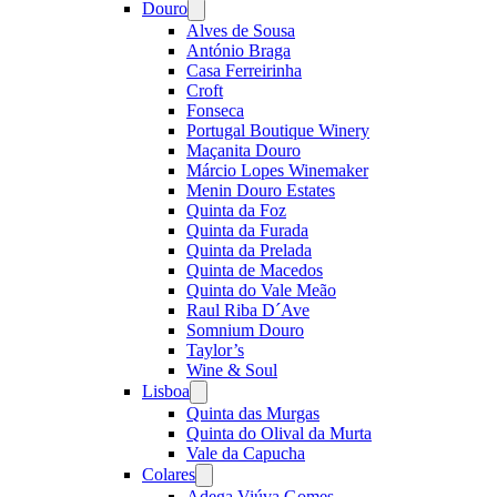
Douro
Open
menu
Alves de Sousa
António Braga
Casa Ferreirinha
Croft
Fonseca
Portugal Boutique Winery
Maçanita Douro
Márcio Lopes Winemaker
Menin Douro Estates
Quinta da Foz
Quinta da Furada
Quinta da Prelada
Quinta de Macedos
Quinta do Vale Meão
Raul Riba D´Ave
Somnium Douro
Taylor’s
Wine & Soul
Lisboa
Open
menu
Quinta das Murgas
Quinta do Olival da Murta
Vale da Capucha
Colares
Open
menu
Adega Viúva Gomes