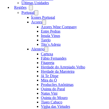
Últimas Unidades
Regiões
Open
menu
Portugal
Open
menu
Ícones Portugal
Açores
Open
menu
Azores Wine Company
Entre Pedras
Insula Vinus
Tarelo
Tito´s Adega
Alentejo
Open
menu
Cartuxa
Fábio Fernandes
Fitapreta
Herdade do Arrepiado Velho
Herdade da Maroteira
Já Te Disse
Mira do Ó
Produções Anónimas
Quinta do Paral
Natus Vini
Quinta do Mouro
Tiago Cabaço
Vinha das Virtudes