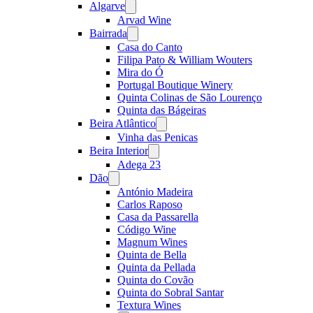
Algarve
Open
menu
Arvad Wine
Bairrada
Open
menu
Casa do Canto
Filipa Pato & William Wouters
Mira do Ó
Portugal Boutique Winery
Quinta Colinas de São Lourenço
Quinta das Bágeiras
Beira Atlântico
Open
menu
Vinha das Penicas
Beira Interior
Open
menu
Adega 23
Dão
Open
menu
António Madeira
Carlos Raposo
Casa da Passarella
Código Wine
Magnum Wines
Quinta de Bella
Quinta da Pellada
Quinta do Covão
Quinta do Sobral Santar
Textura Wines