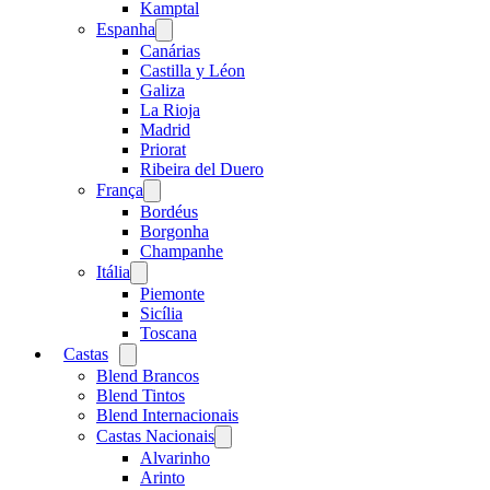
menu
Kamptal
Espanha
Open
menu
Canárias
Castilla y Léon
Galiza
La Rioja
Madrid
Priorat
Ribeira del Duero
França
Open
menu
Bordéus
Borgonha
Champanhe
Itália
Open
menu
Piemonte
Sicília
Toscana
Castas
Open
menu
Blend Brancos
Blend Tintos
Blend Internacionais
Castas Nacionais
Open
menu
Alvarinho
Arinto