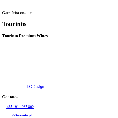
Garrafeira on-line
Tourinto
Tourinto Premium Wines
Fornecemos um serviço de curadoria personalizado, contacto de
proximidade, e entrega eficiente.
© 2026 TOURINTO.
Todos os direitos reservados.
Developed by
LODesign
Contatos
T.
+351 914 067 800
Chamada para rede móvel nacional
E.
info@tourinto.pt