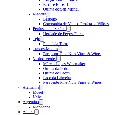
Baías e Enseadas
Quinta de San Michel
Madeira
Open
menu
Barbeito
Companhia de Vinhos Profetas e Villões
Península de Setúbal
Open
menu
Herdade de Pegos Claros
Tejo
Open
menu
Pinhal da Torre
Trás-os-Montes
Open
menu
Parapente Pine Nuts Vines & Wines
Vinhos Verdes
Open
menu
Márcio Lopes Winemaker
Quinta da Pedra
Quinta de Paços
Paço da Palmeira
Parapente Pine Nuts Vines & Wines
Alemanha
Open
menu
Mosel
Nahe
Argentina
Open
menu
Mendonza
Austria
Open