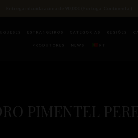
Entrega inlcuída acima de 90,00€ (Portugal Continental)
UGUESES
ESTRANGEIROS
CATEGORIAS
REGIÕES
C
PRODUTORES
NEWS
PT
DRO PIMENTEL PERE