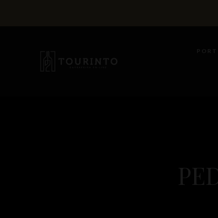
PORT
PE