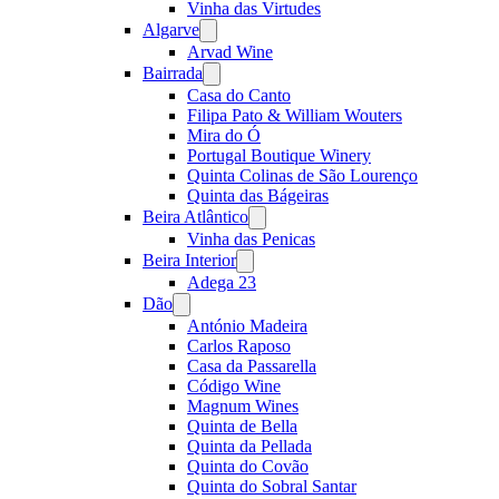
Vinha das Virtudes
Algarve
Open
menu
Arvad Wine
Bairrada
Open
menu
Casa do Canto
Filipa Pato & William Wouters
Mira do Ó
Portugal Boutique Winery
Quinta Colinas de São Lourenço
Quinta das Bágeiras
Beira Atlântico
Open
menu
Vinha das Penicas
Beira Interior
Open
menu
Adega 23
Dão
Open
menu
António Madeira
Carlos Raposo
Casa da Passarella
Código Wine
Magnum Wines
Quinta de Bella
Quinta da Pellada
Quinta do Covão
Quinta do Sobral Santar