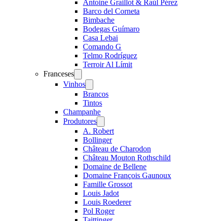
Antoine Graillot & Raúl Pérez
Barco del Corneta
Bimbache
Bodegas Guímaro
Casa Lebai
Comando G
Telmo Rodríguez
Terroir Al Límit
Franceses
Open
menu
Vinhos
Open
menu
Brancos
Tintos
Champanhe
Produtores
Open
menu
A. Robert
Bollinger
Château de Charodon
Château Mouton Rothschild
Domaine de Bellene
Domaine François Gaunoux
Famille Grossot
Louis Jadot
Louis Roederer
Pol Roger
Taittinger