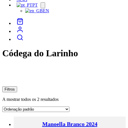
PT
Open
menu
EN
Códega do Larinho
Filtros
A mostrar todos os 2 resultados
Manoella Branco 2024