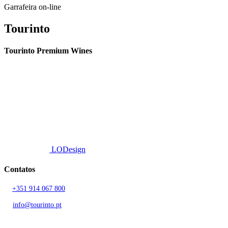
Garrafeira on-line
Tourinto
Tourinto Premium Wines
Fornecemos um serviço de curadoria personalizado, contacto de
proximidade, e entrega eficiente.
© 2026 TOURINTO.
Todos os direitos reservados.
Developed by
LODesign
Contatos
T.
+351 914 067 800
Chamada para rede móvel nacional
E.
info@tourinto.pt
LISBOA, PORTUGAL