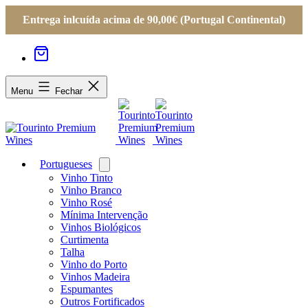
Entrega inlcuída acima de 90,00€ (Portugal Continental)
Menu
Fechar
Portugueses
Open
menu
Vinho Tinto
Vinho Branco
Vinho Rosé
Mínima Intervenção
Vinhos Biológicos
Curtimenta
Talha
Vinho do Porto
Vinhos Madeira
Espumantes
Outros Fortificados