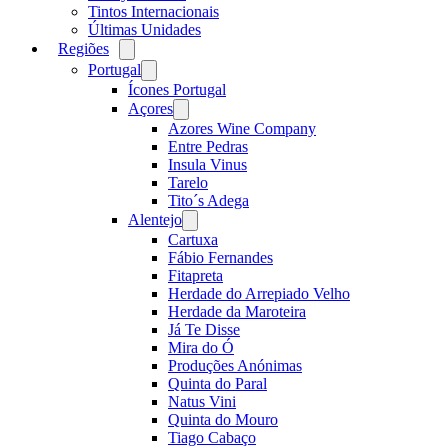
Tintos Internacionais
Últimas Unidades
Regiões
Open
menu
Portugal
Open
menu
Ícones Portugal
Açores
Open
menu
Azores Wine Company
Entre Pedras
Insula Vinus
Tarelo
Tito´s Adega
Alentejo
Open
menu
Cartuxa
Fábio Fernandes
Fitapreta
Herdade do Arrepiado Velho
Herdade da Maroteira
Já Te Disse
Mira do Ó
Produções Anónimas
Quinta do Paral
Natus Vini
Quinta do Mouro
Tiago Cabaço