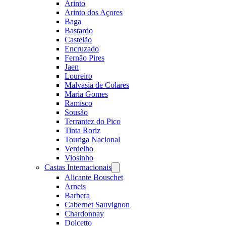
Arinto
Arinto dos Açores
Baga
Bastardo
Castelão
Encruzado
Fernão Pires
Jaen
Loureiro
Malvasia de Colares
Maria Gomes
Ramisco
Sousão
Terrantez do Pico
Tinta Roriz
Touriga Nacional
Verdelho
Viosinho
Castas Internacionais
Open
menu
Alicante Bouschet
Arneis
Barbera
Cabernet Sauvignon
Chardonnay
Dolcetto