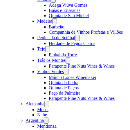
menu
Adega Viúva Gomes
Baías e Enseadas
Quinta de San Michel
Madeira
Open
menu
Barbeito
Companhia de Vinhos Profetas e Villões
Península de Setúbal
Open
menu
Herdade de Pegos Claros
Tejo
Open
menu
Pinhal da Torre
Trás-os-Montes
Open
menu
Parapente Pine Nuts Vines & Wines
Vinhos Verdes
Open
menu
Márcio Lopes Winemaker
Quinta da Pedra
Quinta de Paços
Paço da Palmeira
Parapente Pine Nuts Vines & Wines
Alemanha
Open
menu
Mosel
Nahe
Argentina
Open
menu
Mendonza