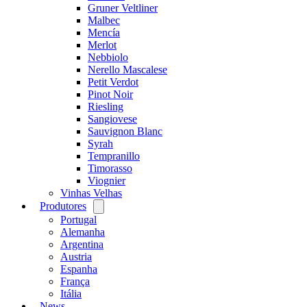
Gruner Veltliner
Malbec
Mencía
Merlot
Nebbiolo
Nerello Mascalese
Petit Verdot
Pinot Noir
Riesling
Sangiovese
Sauvignon Blanc
Syrah
Tempranillo
Timorasso
Viognier
Vinhas Velhas
Produtores
Open
menu
Portugal
Alemanha
Argentina
Austria
Espanha
França
Itália
News