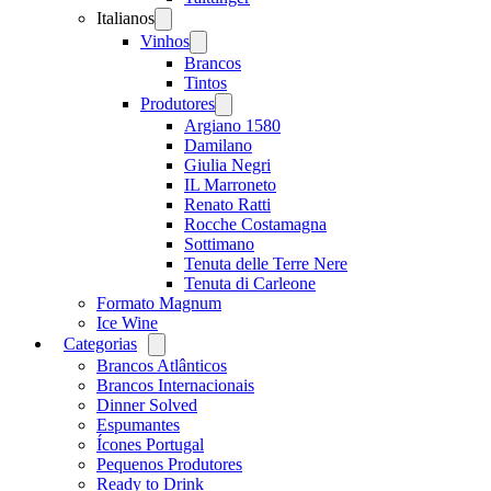
Italianos
Open
menu
Vinhos
Open
menu
Brancos
Tintos
Produtores
Open
menu
Argiano 1580
Damilano
Giulia Negri
IL Marroneto
Renato Ratti
Rocche Costamagna
Sottimano
Tenuta delle Terre Nere
Tenuta di Carleone
Formato Magnum
Ice Wine
Categorias
Open
menu
Brancos Atlânticos
Brancos Internacionais
Dinner Solved
Espumantes
Ícones Portugal
Pequenos Produtores
Ready to Drink