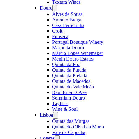
Textura Wines
Douro
Open
menu
Alves de Sousa
António Braga
Casa Ferreirinha
Croft
Fonseca
Portugal Boutique Winery
Maçanita Douro
Márcio Lopes Winemaker
Menin Douro Estates
Quinta da Foz
Quinta da Furada
Quinta da Prelada
Quinta de Macedos
Quinta do Vale Meão
Raul Riba D´Ave
Somnium Douro
Taylor’s
Wine & Soul
Lisboa
Open
menu
Quinta das Murgas
Quinta do Olival da Murta
Vale da Capucha
Colares
Open