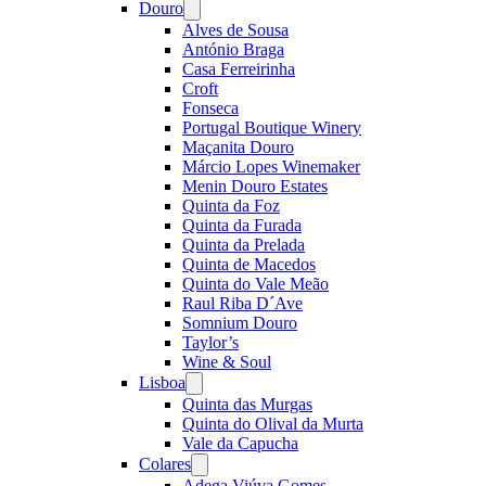
Douro
Open
menu
Alves de Sousa
António Braga
Casa Ferreirinha
Croft
Fonseca
Portugal Boutique Winery
Maçanita Douro
Márcio Lopes Winemaker
Menin Douro Estates
Quinta da Foz
Quinta da Furada
Quinta da Prelada
Quinta de Macedos
Quinta do Vale Meão
Raul Riba D´Ave
Somnium Douro
Taylor’s
Wine & Soul
Lisboa
Open
menu
Quinta das Murgas
Quinta do Olival da Murta
Vale da Capucha
Colares
Open
menu
Adega Viúva Gomes