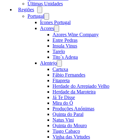
Últimas Unidades
Regiões
Open
menu
Portugal
Open
menu
Ícones Portugal
Açores
Open
menu
Azores Wine Company
Entre Pedras
Insula Vinus
Tarelo
Tito´s Adega
Alentejo
Open
menu
Cartuxa
Fábio Fernandes
Fitapreta
Herdade do Arrepiado Velho
Herdade da Maroteira
Já Te Disse
Mira do Ó
Produções Anónimas
Quinta do Paral
Natus Vini
Quinta do Mouro
Tiago Cabaço
Vinha das Virtudes