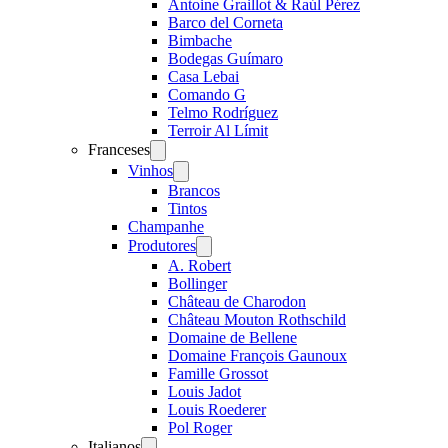
Antoine Graillot & Raúl Pérez
Barco del Corneta
Bimbache
Bodegas Guímaro
Casa Lebai
Comando G
Telmo Rodríguez
Terroir Al Límit
Franceses
Open
menu
Vinhos
Open
menu
Brancos
Tintos
Champanhe
Produtores
Open
menu
A. Robert
Bollinger
Château de Charodon
Château Mouton Rothschild
Domaine de Bellene
Domaine François Gaunoux
Famille Grossot
Louis Jadot
Louis Roederer
Pol Roger
Italianos
Open