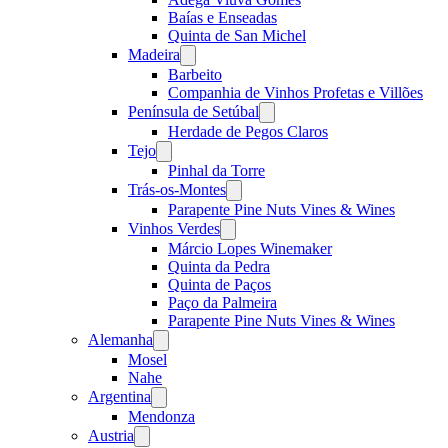
Baías e Enseadas
Quinta de San Michel
Madeira
Open
menu
Barbeito
Companhia de Vinhos Profetas e Villões
Península de Setúbal
Open
menu
Herdade de Pegos Claros
Tejo
Open
menu
Pinhal da Torre
Trás-os-Montes
Open
menu
Parapente Pine Nuts Vines & Wines
Vinhos Verdes
Open
menu
Márcio Lopes Winemaker
Quinta da Pedra
Quinta de Paços
Paço da Palmeira
Parapente Pine Nuts Vines & Wines
Alemanha
Open
menu
Mosel
Nahe
Argentina
Open
menu
Mendonza
Austria
Open