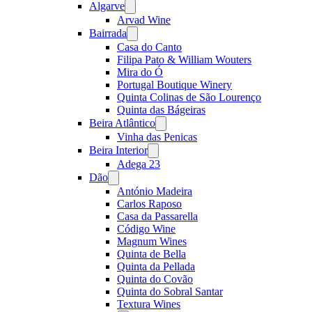
Algarve
Open
menu
Arvad Wine
Bairrada
Open
menu
Casa do Canto
Filipa Pato & William Wouters
Mira do Ó
Portugal Boutique Winery
Quinta Colinas de São Lourenço
Quinta das Bágeiras
Beira Atlântico
Open
menu
Vinha das Penicas
Beira Interior
Open
menu
Adega 23
Dão
Open
menu
António Madeira
Carlos Raposo
Casa da Passarella
Código Wine
Magnum Wines
Quinta de Bella
Quinta da Pellada
Quinta do Covão
Quinta do Sobral Santar
Textura Wines