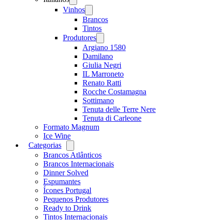
menu
Vinhos
Open
menu
Brancos
Tintos
Produtores
Open
menu
Argiano 1580
Damilano
Giulia Negri
IL Marroneto
Renato Ratti
Rocche Costamagna
Sottimano
Tenuta delle Terre Nere
Tenuta di Carleone
Formato Magnum
Ice Wine
Categorias
Open
menu
Brancos Atlânticos
Brancos Internacionais
Dinner Solved
Espumantes
Ícones Portugal
Pequenos Produtores
Ready to Drink
Tintos Internacionais