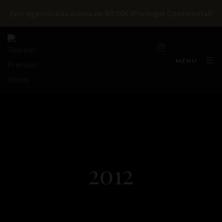
Entrega inlcuída acima de 90,00€ (Portugal Continental)
MENU
2012