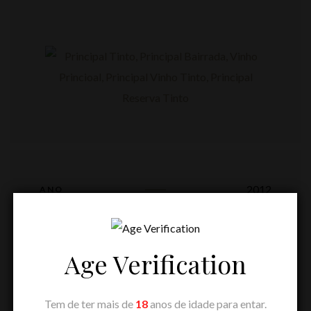
2012
ANO
125,00
€
PREÇO
Age Verification
ADICIONAR
Tem de ter mais de
18
anos de idade para entar.