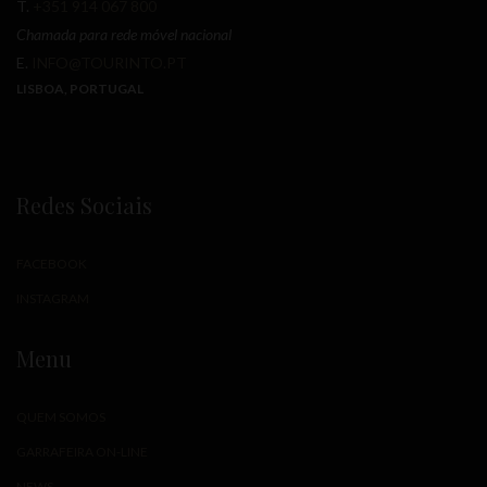
T.
+351 914 067 800
Chamada para rede móvel nacional
E.
INFO@TOURINTO.PT
LISBOA, PORTUGAL
Redes Sociais
FACEBOOK
INSTAGRAM
Menu
QUEM SOMOS
GARRAFEIRA ON-LINE
NEWS