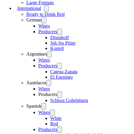
Large Formats
International
Open
menu
Ready to Drink Red
German
Open
menu
Wines
Producers
Open
menu
Dönnhoff
Joh Jos Prüm
Korrell
Argentines
Open
menu
Wines
Producers
Open
menu
Catena Zapata
El Enemigo
Austríacos
Open
menu
Wines
Producers
Open
menu
Schloss Gobelsburg
Spanish
Open
menu
Wines
Open
menu
White
Red
Producers
Open
menu