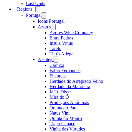
Last Units
Regions
Open
menu
Portugal
Open
menu
Icons Portugal
Azores
Open
menu
Azores Wine Company
Entre Pedras
Insula Vinus
Tarelo
Tito´s Adega
Alentejo
Open
menu
Cartuxa
Fabio Fernandes
Fitapreta
Herdade do Arrepiado Velho
Herdade da Maroteira
Já Te Disse
Mira do Ó
Produções Anónimas
Quinta do Paral
Natus Vini
Quinta do Mouro
Tiago Cabaço
Vinha das Virtudes