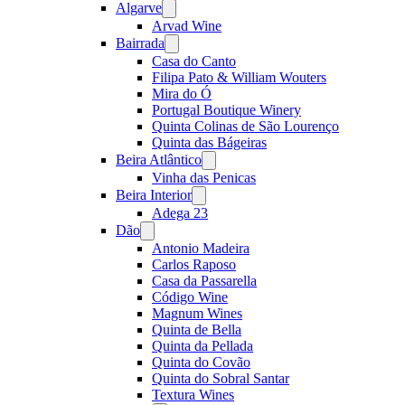
Algarve
Open
menu
Arvad Wine
Bairrada
Open
menu
Casa do Canto
Filipa Pato & William Wouters
Mira do Ó
Portugal Boutique Winery
Quinta Colinas de São Lourenço
Quinta das Bágeiras
Beira Atlântico
Open
menu
Vinha das Penicas
Beira Interior
Open
menu
Adega 23
Dão
Open
menu
Antonio Madeira
Carlos Raposo
Casa da Passarella
Código Wine
Magnum Wines
Quinta de Bella
Quinta da Pellada
Quinta do Covão
Quinta do Sobral Santar
Textura Wines