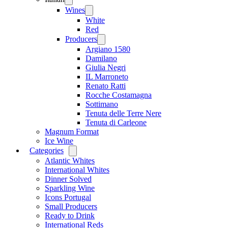
menu
Wines
Open
menu
White
Red
Producers
Open
menu
Argiano 1580
Damilano
Giulia Negri
IL Marroneto
Renato Ratti
Rocche Costamagna
Sottimano
Tenuta delle Terre Nere
Tenuta di Carleone
Magnum Format
Ice Wine
Categories
Open
menu
Atlantic Whites
International Whites
Dinner Solved
Sparkling Wine
Icons Portugal
Small Producers
Ready to Drink
International Reds