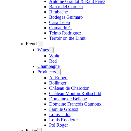
Antoine Graillot & Raúl Pérez
Barco del Corneta
Bimbache
Bodegas Guímaro
Casa Lebai
Comando G
Telmo Rodríguez
Terroir on the Limit
French
Open
menu
Wines
Open
menu
White
Red
Champagne
Producers
Open
menu
A. Robert
Bollinger
Château de Charodon
Château Mouton Rothschild
Domaine de Bellene
Domaine François Gaunoux
Famille Grossot
Louis Jadot
Louis Roederer
Pol Roger
Italian
Open