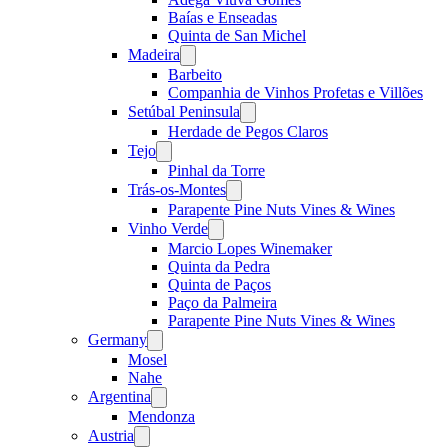
Baías e Enseadas
Quinta de San Michel
Madeira
Open
menu
Barbeito
Companhia de Vinhos Profetas e Villões
Setúbal Peninsula
Open
menu
Herdade de Pegos Claros
Tejo
Open
menu
Pinhal da Torre
Trás-os-Montes
Open
menu
Parapente Pine Nuts Vines & Wines
Vinho Verde
Open
menu
Marcio Lopes Winemaker
Quinta da Pedra
Quinta de Paços
Paço da Palmeira
Parapente Pine Nuts Vines & Wines
Germany
Open
menu
Mosel
Nahe
Argentina
Open
menu
Mendonza
Austria
Open