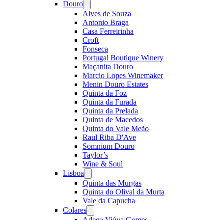
Douro
Open
menu
Alves de Souza
Antonio Braga
Casa Ferreirinha
Croft
Fonseca
Portugal Boutique Winery
Maçanita Douro
Marcio Lopes Winemaker
Menin Douro Estates
Quinta da Foz
Quinta da Furada
Quinta da Prelada
Quinta de Macedos
Quinta do Vale Meão
Raul Riba D'Ave
Somnium Douro
Taylor’s
Wine & Soul
Lisboa
Open
menu
Quinta das Murgas
Quinta do Olival da Murta
Vale da Capucha
Colares
Open
menu
Adega Viúva Gomes